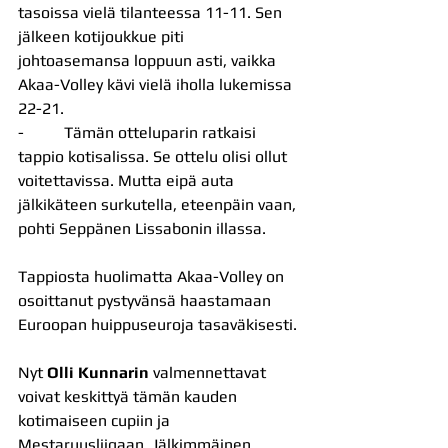
tasoissa vielä tilanteessa 11-11. Sen 
jälkeen kotijoukkue piti 
johtoasemansa loppuun asti, vaikka 
Akaa-Volley kävi vielä iholla lukemissa 
22-21.
-          Tämän otteluparin ratkaisi 
tappio kotisalissa. Se ottelu olisi ollut 
voitettavissa. Mutta eipä auta 
jälkikäteen surkutella, eteenpäin vaan, 
pohti Seppänen Lissabonin illassa.
Tappiosta huolimatta Akaa-Volley on 
osoittanut pystyvänsä haastamaan 
Euroopan huippuseuroja tasaväkisesti.
Nyt 
Olli Kunnarin
 valmennettavat 
voivat keskittyä tämän kauden 
kotimaiseen cupiin ja 
Mestaruusliigaan. Jälkimmäinen 