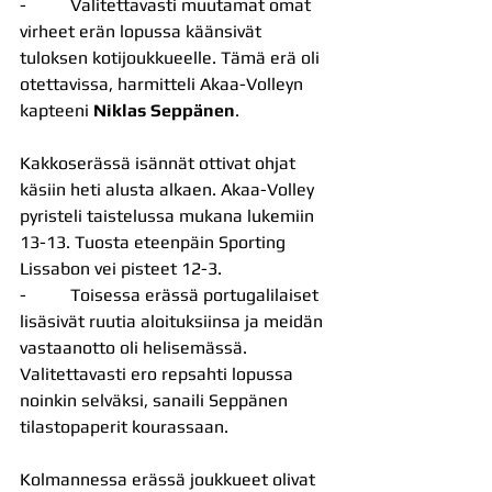
-          Valitettavasti muutamat omat 
virheet erän lopussa käänsivät 
tuloksen kotijoukkueelle. Tämä erä oli 
otettavissa, harmitteli Akaa-Volleyn 
kapteeni 
Niklas Seppänen
.
Kakkoserässä isännät ottivat ohjat 
käsiin heti alusta alkaen. Akaa-Volley 
pyristeli taistelussa mukana lukemiin 
13-13. Tuosta eteenpäin Sporting 
Lissabon vei pisteet 12-3.
-          Toisessa erässä portugalilaiset 
lisäsivät ruutia aloituksiinsa ja meidän 
vastaanotto oli helisemässä. 
Valitettavasti ero repsahti lopussa 
noinkin selväksi, sanaili Seppänen 
tilastopaperit kourassaan.
Kolmannessa erässä joukkueet olivat 