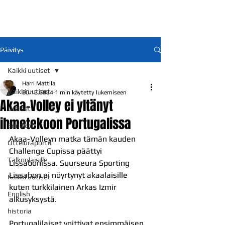
Päivitys
Kaikki uutiset
Harri Mattila
Kaikki uutiset
20.12.2024
1 min käytetty lukemiseen
Akaa-Volley ei yltänyt
Uutiset
ihmetekoon Portugalissa
Ennakot
Akaa-Volleyn matka tämän kauden 
Otteluraportit
Challenge Cupissa päättyi 
Talkoolaisille
Lissabonissa. Suurseura Sporting 
Lissabon ei nöyrtynyt akaalaisille 
Kaikki uutiset
kuten turkkilainen Arkas Izmir 
English
alkusyksystä. 
historia
Portugalilaiset voittivat ensimmäisen 