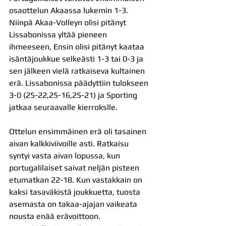
osaottelun Akaassa lukemin 1-3. 
Niinpä Akaa-Volleyn olisi pitänyt 
Lissabonissa yltää pieneen 
ihmeeseen, Ensin olisi pitänyt kaataa 
isäntäjoukkue selkeästi 1-3 tai 0-3 ja 
sen jälkeen vielä ratkaiseva kultainen 
erä. Lissabonissa päädyttiin tulokseen 
3-0 (25-22,25-16,25-21) ja Sporting 
jatkaa seuraavalle kierrokslle.
Ottelun ensimmäinen erä oli tasainen 
aivan kalkkiviivoille asti. Ratkaisu 
syntyi vasta aivan lopussa, kun 
portugalilaiset saivat neljän pisteen 
etumatkan 22-18. Kun vastakkain on 
kaksi tasaväkistä joukkuetta, tuosta 
asemasta on takaa-ajajan vaikeata 
nousta enää erävoittoon.