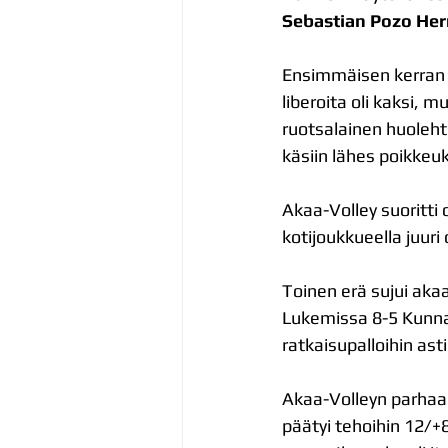
Sebastian Pozo He
Ensimmäisen kerran ku
liberoita oli kaksi, 
ruotsalainen huolehti
käsiin lähes poikkeuk
Akaa-Volley suoritti 
kotijoukkueella juuri 
Toinen erä sujui akaa
Lukemissa 8-5 Kunnari
ratkaisupalloihin asti
Akaa-Volleyn parhaan
päätyi tehoihin 12/+