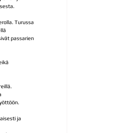
ksesta.
rolla. Turussa 
llä 
sivät passarien 
eikä 
illä. 
a 
yöttöön.
aisesti ja 