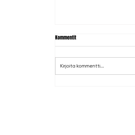
Kommentit
Kirjoita kommentti...
Hopeaa Antille EM-kisoista!
LIPUT
|
KUM