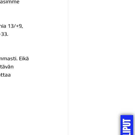
pelasimme 
mia 13/+9, 
+33.
ummasti. Eikä 
tävän 
ottaa 