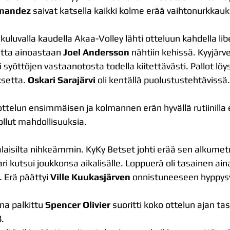
rnandez
 saivat katsella kaikki kolme erää vaihtonurkkau
luvalla kaudella Akaa-Volley lähti otteluun kahdella libe
mutta ainoastaan
 Joel Andersson
 nähtiin kehissä. Kyyjärve
 syöttöjen vastaanotosta todella kiitettävästi. Pallot löy
setta. 
Oskari Sarajärvi
 oli kentällä puolustustehtävissä.
ottelun ensimmäisen ja kolmannen erän hyvällä rutiinilla 
ollut mahdollisuuksia. 
laisilta nihkeämmin. KyKy Betset johti erää sen alkumetre
 kutsui joukkonsa aikalisälle. Loppuerä oli tasainen ain
. Erä päättyi 
Ville Kuukasjärven
 onnistuneeseen hyppys
a palkittu 
Spencer Olivier
 suoritti koko ottelun ajan tas
8.