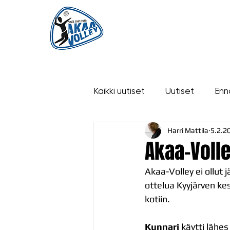
ETUSIVU
UUTISET
OTTELUT
Kaikki uutiset
Uutiset
Enn
Harri Mattila
5.2.2
historia
Akaa-Volle
Akaa-Volley ei ollut 
ottelua Kyyjärven kes
kotiin.
Kunnari
 käytti lähe