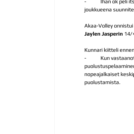
-            Ihan ok p
joukkueena suunnitel
Akaa-Volley onnistui 
Jaylen Jasperin
 14/+
Kunnari kiitteli enn
-            Kun vast
puolustuspelaaminenk
nopeajalkaiset keskipe
puolustamista.