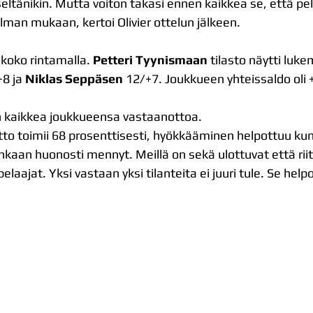
eli itseltänikin. Mutta voiton takasi ennen kaikkea se, että 
man mukaan, kertoi Olivier ottelun jälkeen.
koko rintamalla. 
Petteri Tyynismaan
 tilasto näytti luke
8 ja 
Niklas Seppäsen 
12/+7. Joukkueen yhteissaldo oli 
en kaikkea joukkueensa vastaanottoa.
aanotto toimii 68 prosenttisesti, hyökkääminen helpottuu k
aan huonosti mennyt. Meillä on sekä ulottuvat että riit
laajat. Yksi vastaan yksi tilanteita ei juuri tule. Se help