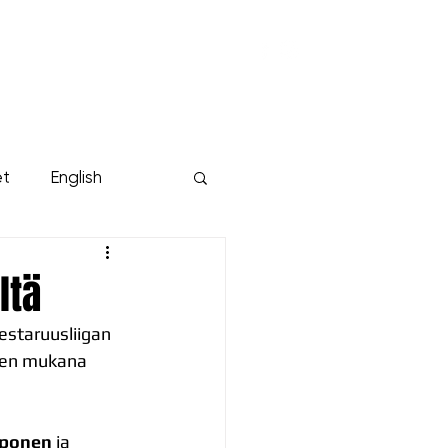
KUMPPANIT
YRITYKSILLE
Lisää...
et
English
ltä
estaruusliigan 
ueen mukana 
aponen 
ja  