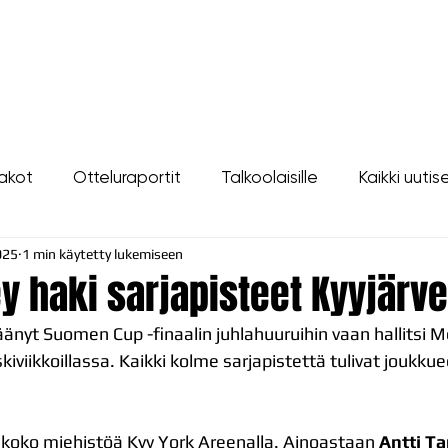
LIPUT
JOUKKUE
SEURA
TAPAHTUMAT
YHTEYSTIEDOT
akot
Otteluraportit
Talkoolaisille
Kaikki uutis
025
1 min käytetty lukemiseen
y haki sarjapisteet Kyyjärve
jäänyt Suomen Cup -finaalin juhlahuuruihin vaan hallitsi M
kiviikkoillassa. Kaikki kolme sarjapistettä tulivat joukk
s koko miehistöä Kyy York Areenalla. Ainoastaan 
Antti T