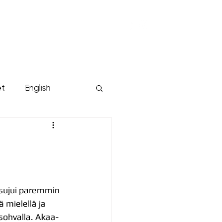
KUMPPANIT
YRITYKSILLE
Lisää...
et
English
sujui paremmin 
ä mielellä ja 
sohvalla. Akaa-