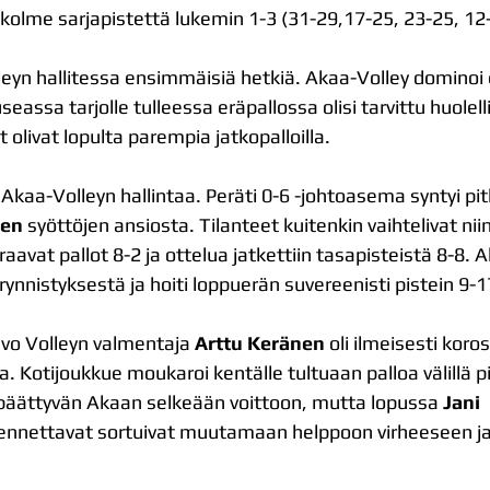
i kolme sarjapistettä lukemin 1-3 (31-29,17-25, 23-25, 12
lleyn hallitessa ensimmäisiä hetkiä. Akaa-Volley dominoi 
eassa tarjolle tulleessa eräpallossa olisi tarvittu huole
 olivat lopulta parempia jatkopalloilla.
 Akaa-Volleyn hallintaa. Peräti 0-6 -johtoasema syntyi pitk
sen
 syöttöjen ansiosta. Tilanteet kuitenkin vaihtelivat niin
raavat pallot 8-2 ja ottelua jatkettiin tasapisteistä 8-8. 
rynnistyksestä ja hoiti loppuerän suvereenisti pistein 9-1
avo Volleyn valmentaja 
Arttu Keränen
 oli ilmeisesti koro
. Kotijoukkue moukaroi kentälle tultuaan palloa välillä pitk
 päättyvän Akaan selkeään voittoon, mutta lopussa 
Jani 
ennettavat sortuivat muutamaan helppoon virheeseen ja