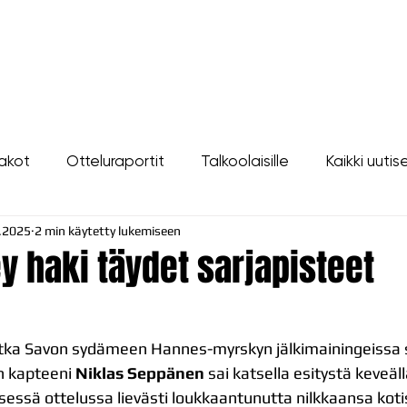
LIPUT
JOUKKUE
SEURA
TAPAHTUMAT
YHTEYSTIEDOT
akot
Otteluraportit
Talkoolaisille
Kaikki uutis
.2025
2 min käytetty lukemiseen
y haki täydet sarjapisteet
tka Savon sydämeen Hannes-myrskyn jälkimainingeissa 
n kapteeni 
Niklas Seppänen
 sai katsella esitystä keveäll
isessä ottelussa lievästi loukkaantunutta nilkkaansa koti