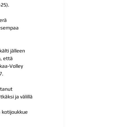
-25).
erä 
llisempaa 
älti jälleen 
, että 
Akaa-Volley 
7.
stanut 
äksi ja välillä 
 kotijoukkue 