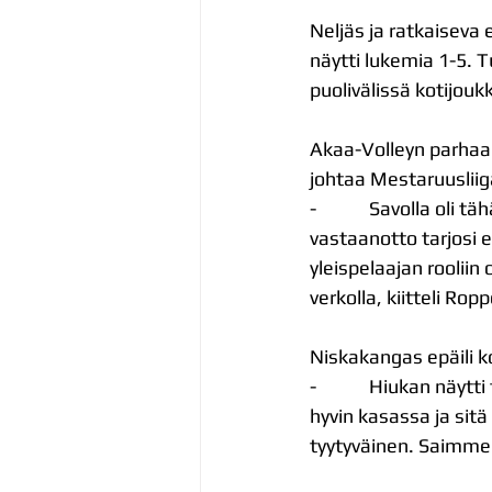
Neljäs ja ratkaiseva 
näytti lukemia 1-5. T
puolivälissä kotijou
Akaa-Volleyn parhaan
johtaa Mestaruusliiga
-            Savolla o
vastaanotto tarjosi 
yleispelaajan rooliin 
verkolla, kiitteli Rop
Niskakangas epäili 
-            Hiukan n
hyvin kasassa ja sit
tyytyväinen. Saimme 1