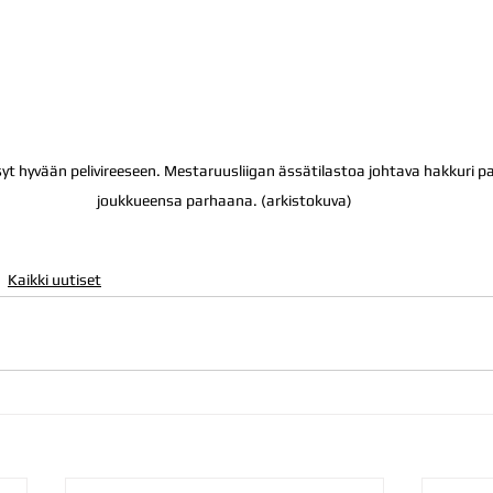
 hyvään pelivireeseen. Mestaruusliigan ässätilastoa johtava hakkuri pal
joukkueensa parhaana. (arkistokuva)
Kaikki uutiset