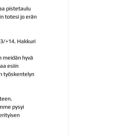
aa pistetaulu 
n totesi jo erän 
23/+14. Hakkuri 
äin meidän hyvä 
aa esiin 
n työskentelyn 
teen.
omme pysyi 
rityisen 