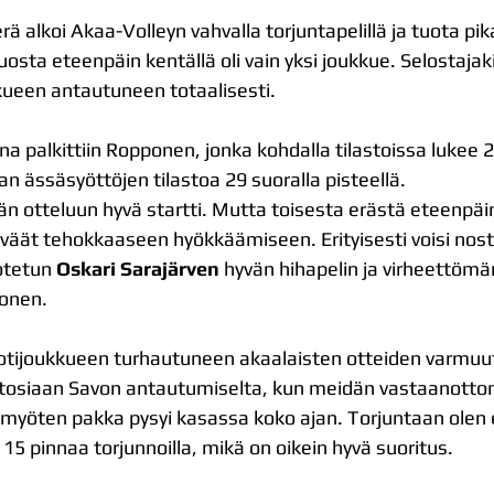
erä alkoi Akaa-Volleyn vahvalla torjuntapelillä ja tuota pik
uosta eteenpäin kentällä oli vain yksi joukkue. Selostajaki
kkueen antautuneen totaalisesti.
a palkittiin Ropponen, jonka kohdalla tilastoissa lukee 
n ässäsyöttöjen tilastoa 29 suoralla pisteellä.
li tähän otteluun hyvä startti. Mutta toisesta erästä eteenp
eväät tehokkaaseen hyökkäämiseen. Erityisesti voisi nost
otetun 
Oskari Sarajärven
 hyvän hihapelin ja virheettömä
ponen.
kotijoukkueen turhautuneen akaalaisten otteiden varmuu
äytti tosiaan Savon antautumiselta, kun meidän vastaanott
ä myöten pakka pysyi kasassa koko ajan. Torjuntaan olen e
5 pinnaa torjunnoilla, mikä on oikein hyvä suoritus.