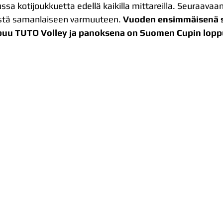
ussa kotijoukkuetta edellä kaikilla mittareilla. Seuraavaa
stä samanlaiseen varmuuteen. 
Vuoden ensimmäisenä 
puu TUTO Volley ja panoksena on Suomen Cupin lopp