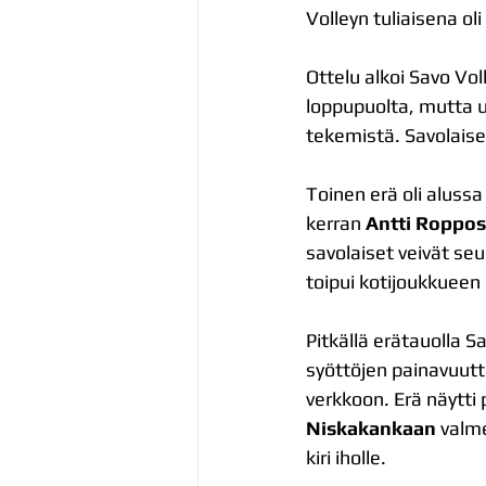
Volleyn tuliaisena ol
Ottelu alkoi Savo Vo
loppupuolta, mutta us
tekemistä. Savolaiset
Toinen erä oli alussa
kerran 
Antti Roppo
savolaiset veivät seu
toipui kotijoukkueen 
Pitkällä erätauolla S
syöttöjen painavuutta
verkkoon. Erä näytti
Niskakankaan
 valm
kiri iholle.