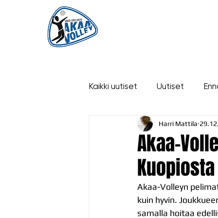
ETUSIVU
UUTISET
OTTELUT
Kaikki uutiset
Uutiset
Enn
Harri Mattila
29.12
historia
Akaa-Volle
Kuopiosta
Akaa-Volleyn pelima
kuin hyvin. Joukkuee
samalla hoitaa edell