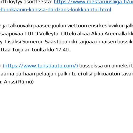
tti löytyy osoitteesta: 
https://www.mestaruusliiga.fi/u
it-hurrikaanin-kanssa-dardzans-loukkaantui.html
ja talkooväki pääsee joulun viettoon ensi keskiviikon jäl
 saapuvaa TUTO Volleyta. Ottelu alkaa Akaa Areenalla klo
y. Lisäksi Someron Säästöpankki tarjoaa ilmaisen bussiky
ttaa Toijalan torilta klo 17.40.
n 
(https://www.turistiauto.com/)
 busseissa on onneksi t
saama parhaan pelaajan palkinto ei olisi pikkuauton tavar
a: Anssi Rämö)