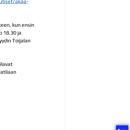
utiset/akaa-
keen, kun ensin  
 18.30 ja 
ydin Toijalan 
ilavat 
atilaan 