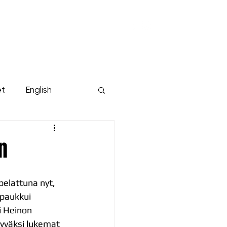
KUMPPANIT
YRITYKSILLE
Lisää...
et
English
n
pelattuna nyt, 
paukkui 
i Heinon 
hyväksi lukemat 