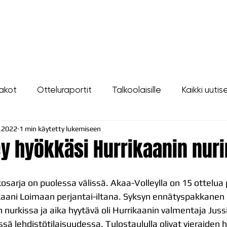
LIPUT
JOUKKUE
SEURA
TAPAHTUMAT
YHTEYSTIEDOT
akot
Otteluraportit
Talkoolaisille
Kaikki uutis
.2022
1 min käytetty lukemiseen
y hyökkäsi Hurrikaanin nuri
sarja on puolessa välissä. Akaa-Volleylla on 15 ottelua 
kaani Loimaan perjantai-iltana. Syksyn ennätyspakkanen 
n nurkissa ja aika hyytävä oli Hurrikaanin valmentaja Juss
essä lehdistötilaisuudessa. Tulostaululla olivat vieraiden 