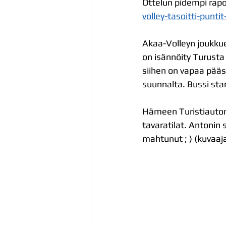
Ottelun pidempi rapor
volley-tasoitti-punt
Akaa-Volleyn joukkue 
on isännöity Turusta
siihen on vapaa pääs
suunnalta. Bussi star
Hämeen Turistiauto
tavaratilat. Antonin 
mahtunut ; ) (kuvaaj