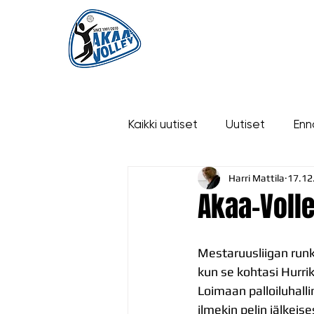
ETUSIVU
UUTISET
OTTELUT
Kaikki uutiset
Uutiset
Enn
Harri Mattila
17.12
historia
Akaa-Volle
Mestaruusliigan runko
kun se kohtasi Hurri
Loimaan palloiluhalli
ilmekin pelin jälkeis