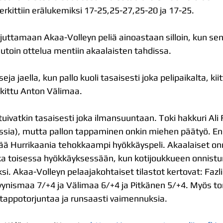
erkittiin erälukemiksi 17-25,25-27,25-20 ja 17-25.
juttamaan Akaa-Volleyn peliä ainoastaan silloin, kun sen 
uutoin ottelua mentiin akaalaisten tahdissa.
asseja jaella, kun pallo kuoli tasaisesti joka pelipaikalta, kii
kittu Anton Välimaa.
uivatkin tasaisesti joka ilmansuuntaan. Toki hakkuri Ali Fa
ssia), mutta pallon tappaminen onkin miehen päätyö. En
ttää Hurrikaania tehokkaampi hyökkäyspeli. Akaalaiset on
oka toisessa hyökkäyksessään, kun kotijoukkueen onnistum
i. Akaa-Volleyn pelaajakohtaiset tilastot kertovat: Fazli
yynismaa 7/+4 ja Välimaa 6/+4 ja Pitkänen 5/+4. Myös tor
3 tappotorjuntaa ja runsaasti vaimennuksia.