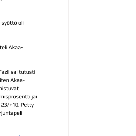
syöttö oli 
tteli Akaa-
zli sai tutusti 
iten Akaa-
nistuvat 
isprosentti jäi 
 23/+10, Petty 
juntapeli 