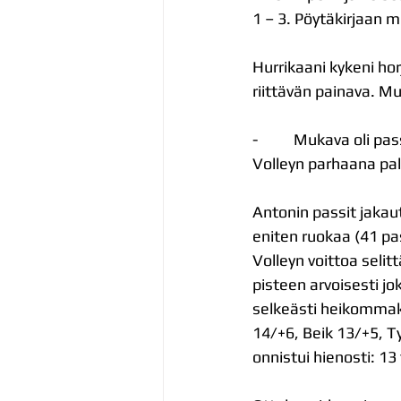
1 – 3. Pöytäkirjaan m
Hurrikaani kykeni hor
riittävän painava. M
-          Mukava oli p
Volleyn parhaana pal
Antonin passit jakaut
eniten ruokaa (41 pa
Volleyn voittoa seli
pisteen arvoisesti j
selkeästi heikommaks
14/+6, Beik 13/+5, T
onnistui hienosti: 1