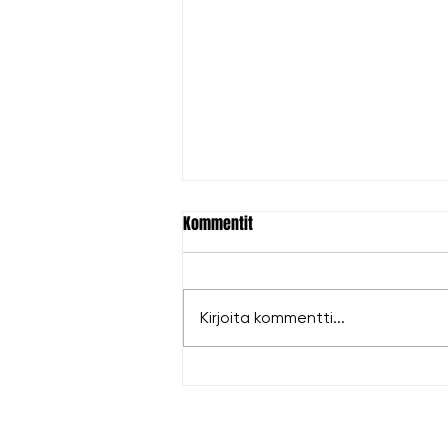
Kommentit
Kirjoita kommentti...
Hopeaa Antille EM-kisoista!