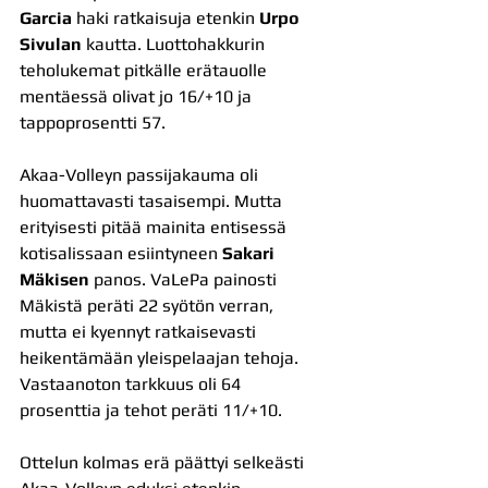
Garcia
 haki ratkaisuja etenkin 
Urpo 
Sivulan
 kautta. Luottohakkurin 
teholukemat pitkälle erätauolle 
mentäessä olivat jo 16/+10 ja 
tappoprosentti 57.
Akaa-Volleyn passijakauma oli 
huomattavasti tasaisempi. Mutta 
erityisesti pitää mainita entisessä 
kotisalissaan esiintyneen 
Sakari 
Mäkisen
 panos. VaLePa painosti 
Mäkistä peräti 22 syötön verran, 
mutta ei kyennyt ratkaisevasti 
heikentämään yleispelaajan tehoja. 
Vastaanoton tarkkuus oli 64 
prosenttia ja tehot peräti 11/+10.
Ottelun kolmas erä päättyi selkeästi 