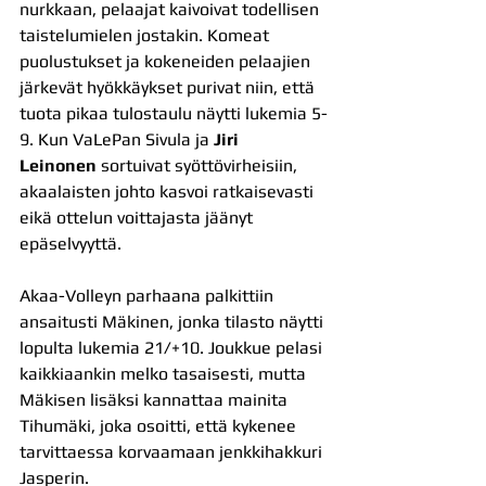
nurkkaan, pelaajat kaivoivat todellisen 
taistelumielen jostakin. Komeat 
puolustukset ja kokeneiden pelaajien 
järkevät hyökkäykset purivat niin, että 
tuota pikaa tulostaulu näytti lukemia 5-
9. Kun VaLePan Sivula ja 
Jiri 
Leinonen
 sortuivat syöttövirheisiin, 
akaalaisten johto kasvoi ratkaisevasti 
eikä ottelun voittajasta jäänyt 
epäselvyyttä.
Akaa-Volleyn parhaana palkittiin 
ansaitusti Mäkinen, jonka tilasto näytti 
lopulta lukemia 21/+10. Joukkue pelasi 
kaikkiaankin melko tasaisesti, mutta 
Mäkisen lisäksi kannattaa mainita 
Tihumäki, joka osoitti, että kykenee 
tarvittaessa korvaamaan jenkkihakkuri 
Jasperin.