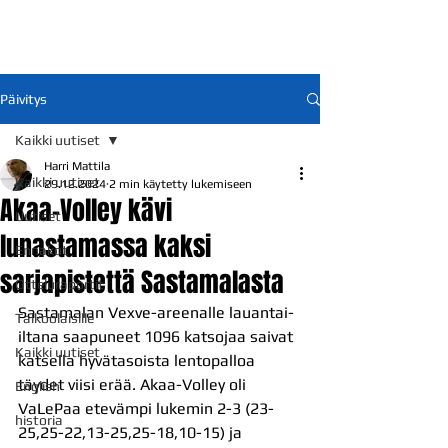
Päivitys
Kaikki uutiset
Harri Mattila
Kaikki uutiset
29.12.2024
2 min käytetty lukemiseen
Akaa-Volley kävi
Uutiset
lunastamassa kaksi
Ennakot
sarjapistettä Sastamalasta
Otteluraportit
Sastamalan Vexve-areenalle lauantai-
Talkoolaisille
iltana saapuneet 1096 katsojaa saivat 
Kaikki uutiset
katsella hyvätasoista lentopalloa 
täydet viisi erää. Akaa-Volley oli 
English
VaLePaa etevämpi lukemin 2-3 (23-
historia
25,25-22,13-25,25-18,10-15) ja 