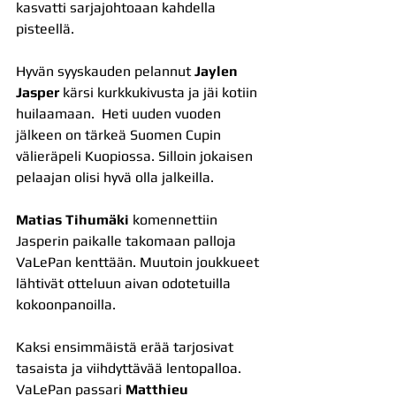
kasvatti sarjajohtoaan kahdella 
pisteellä.
Hyvän syyskauden pelannut 
Jaylen 
Jasper
 kärsi kurkkukivusta ja jäi kotiin 
huilaamaan.  Heti uuden vuoden 
jälkeen on tärkeä Suomen Cupin 
välieräpeli Kuopiossa. Silloin jokaisen 
pelaajan olisi hyvä olla jalkeilla.
Matias Tihumäki
 komennettiin 
Jasperin paikalle takomaan palloja 
VaLePan kenttään. Muutoin joukkueet 
lähtivät otteluun aivan odotetuilla 
kokoonpanoilla.
Kaksi ensimmäistä erää tarjosivat 
tasaista ja viihdyttävää lentopalloa. 
VaLePan passari 
Matthieu 