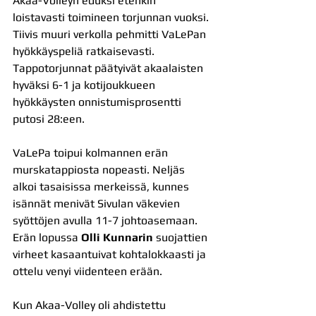
Akaa-Volleyn eduksi etenkin 
loistavasti toimineen torjunnan vuoksi. 
Tiivis muuri verkolla pehmitti VaLePan 
hyökkäyspeliä ratkaisevasti. 
Tappotorjunnat päätyivät akaalaisten 
hyväksi 6-1 ja kotijoukkueen 
hyökkäysten onnistumisprosentti 
putosi 28:een. 
VaLePa toipui kolmannen erän 
murskatappiosta nopeasti. Neljäs 
alkoi tasaisissa merkeissä, kunnes 
isännät menivät Sivulan väkevien 
syöttöjen avulla 11-7 johtoasemaan. 
Erän lopussa 
Olli Kunnarin
 suojattien 
virheet kasaantuivat kohtalokkaasti ja 
ottelu venyi viidenteen erään.
Kun Akaa-Volley oli ahdistettu 