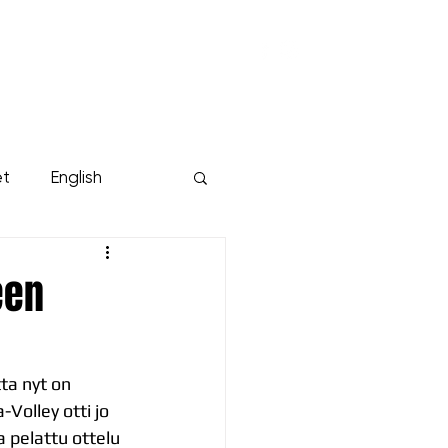
KUMPPANIT
YRITYKSILLE
Lisää...
et
English
een
ta nyt on 
Volley otti jo 
pelattu ottelu 