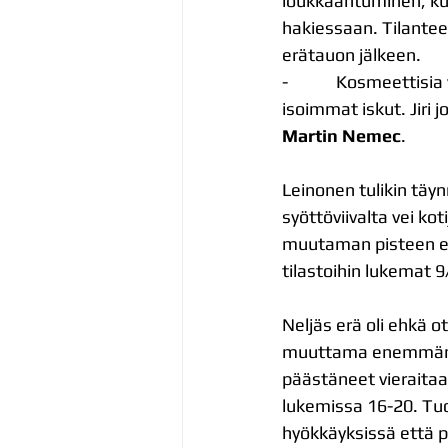
loukkaantuminen, kun
hakiessaan. Tilantees
erätauon jälkeen.
-            Kosmeett
isoimmat iskut. Jiri
Martin Nemec
.
Leinonen tulikin täy
syöttöviivalta vei k
muutaman pisteen ero
tilastoihin lukemat 9
Neljäs erä oli ehkä o
muuttama enemmän ku
päästäneet vieraitaa
lukemissa 16-20. Tuon
hyökkäyksissä että p