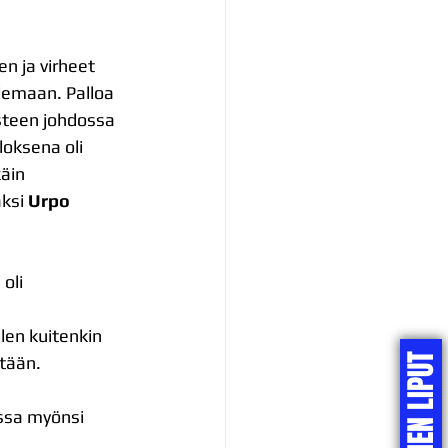
n ja virheet 
lemaan. Palloa 
isteen johdossa 
oksena oli 
äin 
ksi 
Urpo 
oli 
Olen kuitenkin 
KOTIPELIEN LIPUT
tään.
ssa myönsi 