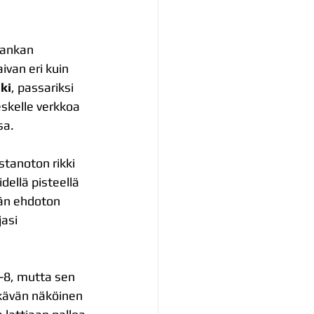
rankan 
van eri kuin 
ki
, passariksi 
eskelle verkkoa 
sa.
stanoton rikki 
dellä pisteellä 
rän ehdoton 
jasi 
8-8, mutta sen 
ikävän näköinen 