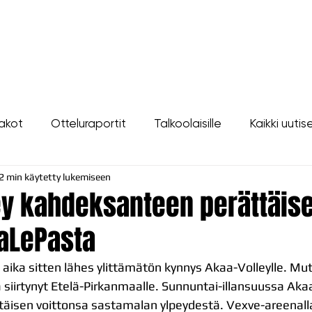
LIPUT
JOUKKUE
SEURA
TAPAHTUMAT
YHTEYSTIEDOT
akot
Otteluraportit
Talkoolaisille
Kaikki uutis
2 min käytetty lukemiseen
ey kahdeksanteen perättäis
VaLePasta
ika sitten lähes ylittämätön kynnys Akaa-Volleylle. Mut
 siirtynyt Etelä-Pirkanmaalle. Sunnuntai-illansuussa Akaa-
isen voittonsa sastamalan ylpeydestä. Vexve-areenalla 