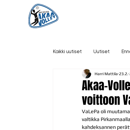
ETUSIVU
UUTISET
OTTELUT
Kaikki uutiset
Uutiset
Enn
Harri Mattila
23.2.
historia
Akaa-Voll
voittoon 
VaLePa oli muutama a
valtikka Pirkanmaalla
kahdeksannen perättä