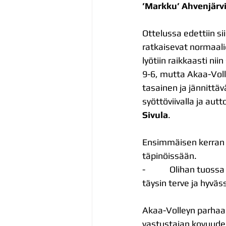
’Markku’ Ahvenjärv
Ottelussa edettiin si
ratkaisevat normaal
lyötiin raikkaasti ni
9-6, mutta Akaa-Voll
tasainen ja jännittä
syöttöviivalla ja autt
Sivula
.
Ensimmäisen kerran 
täpinöissään.
-            Olihan tu
täysin terve ja hyvä
Akaa-Volleyn parhaan
vastustajan kovuude