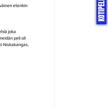
yväinen etenkin 
ehiä joka 
idän peli oli 
hti Niskakangas.