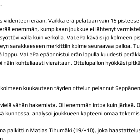
i
.
is viidenteen erään. Vaikka erä pelataan vain 15 pisteesee
ierää enemmän, kumpikaan joukkue ei lähtenyt varmiste
in syöttöviivalla kuin verkolla. VaLePa käväisi jo kolmeen p
eyn sarakkeeseen merkittiin kolme seuraavaa palloa. Tul
vä loppu. VaLePa epäonnistui erän lopulla kuudesti peräkk
oi näin kohteliaasti vieraitaan. Ottelupallon hyökkäsi pitkä
kolmeen kuukauteen täyden ottelun pelannut Seppänen 
ossa vielä vähän hakemista. Oli enemmän intoa kuin järkeä. 
ssä kunnossa, analysoi joukkueen kapteeni omaa tekemis
a palkittiin Matias Tihumäki (19/+10), joka haastattelu
n.