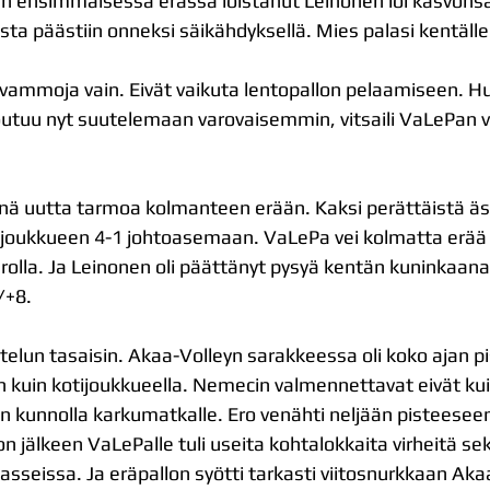
 ensimmäisessä erässä loistanut Leinonen löi kasvonsa 
ta päästiin onneksi säikähdyksellä. Mies palasi kentälle
isia vammoja vain. Eivät vaikuta lentopallon pelaamiseen. Hu
 joutuu nyt suutelemaan varovaisemmin, vitsaili VaLePan 
nnä uutta tarmoa kolmanteen erään. Kaksi perättäistä ä
otijoukkueen 4-1 johtoasemaan. VaLePa vei kolmatta erä
lla. Ja Leinonen oli päättänyt pysyä kentän kuninkaana.
/+8.
ttelun tasaisin. Akaa-Volleyn sarakkeessa oli koko ajan pi
in kotijoukkueella. Nemecin valmennettavat eivät ku
n kunnolla karkumatkalle. Ero venähti neljään pisteeseen
 jälkeen VaLePalle tuli useita kohtalokkaita virheitä se
asseissa. Ja eräpallon syötti tarkasti viitosnurkkaan Aka