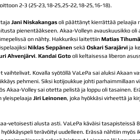
voittoon 2-3 (25-23,18-25,25-22,18-25,16-18).
taja 
Jani Niskakangas
 oli päättänyt kierrättää pelaajia 
tusta pienentääkseen. Akaa-Volleyn avauskuusikko oli ai
epelissä on nähty. Hakkuriksi laitettiin 
Matias Tihumä
eispelaajiksi 
Niklas Seppänen 
sekä 
Oskari Sarajärvi
 ja k
uri Ahvenjärvi
. 
Kandai Goto 
oli keltaisessa liberon asus
 vaihtelivat. Kovalla syötöllä VaLePa sai aluksi Akaan va
kkäys pehmeni. Siksi kotijoukkue johti parhaimmillaan vii
s Akaa-Volley sai otetta pelistä ja loppu oli tasainen. E
 yleispelaaja 
Jiri Leinonen
, joka hyökkäsi virheettä ja kir
kaa-vetoisesti alusta asti. VaLePa käväisi tasapisteissä 
 hyökkäyspeli terävöityi uudelleen. Erässä nähtiin myös 