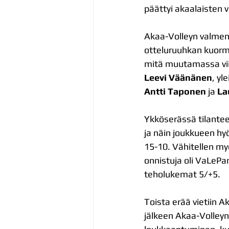
päättyi akaalaisten 
Akaa-Volleyn valmen
otteluruuhkan kuormi
mitä muutamassa viim
Leevi Väänänen
, yl
Antti Taponen
 ja 
La
Ykköserässä tilanteet
ja näin joukkueen hyö
15-10. Vähitellen myö
onnistuja oli VaLePan
teholukemat 5/+5.
Toista erää vietiin A
jälkeen Akaa-Volleyn