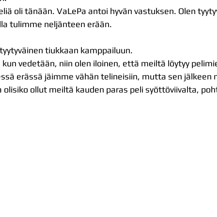
aa peliä oli tänään. VaLePa antoi hyvän vastuksen. Olen tyyt
ella tulimme neljänteen erään.
 tyytyväinen tiukkaan kamppailuun.
kun vedetään, niin olen iloinen, että meiltä löytyy pelimi
sä erässä jäimme vähän telineisiin, mutta sen jälkeen me
a olisiko ollut meiltä kauden paras peli syöttöviivalta, po