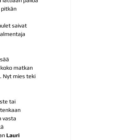
lattiaan palloa 
 pitkän 
ulet saivat 
valmentaja 
ssää 
ä koko matkan 
 Nyt mies teki 
ste tai 
itenkaan 
 vasta 
kä 
an 
Lauri 