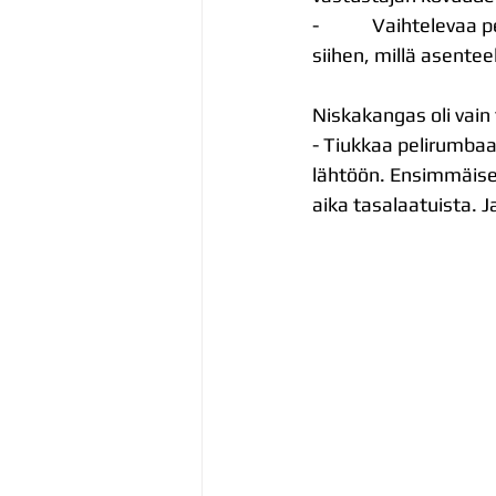
-            Vaihtelev
siihen, millä asente
Niskakangas oli vain
- Tiukkaa pelirumbaa 
lähtöön. Ensimmäises
aika tasalaatuista. J