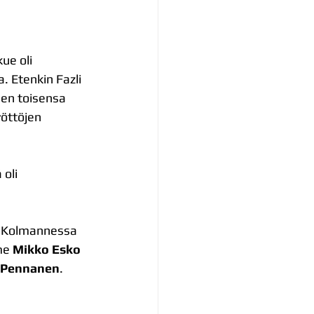
ue oli 
. Etenkin Fazli 
een toisensa 
öttöjen 
oli 
so. Kolmannessa 
me 
Mikko Esko
 Pennanen
.