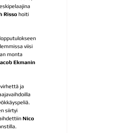
keskipelaajina 
ah Risso
 hoiti 
 lopputulokseen 
lemmissa viisi 
iian monta 
Jacob Ekmanin
irhettä ja 
ajavaihdoilla 
ökkäyspeliä. 
 siirtyi 
aihdettiin 
Nico 
nstilla.