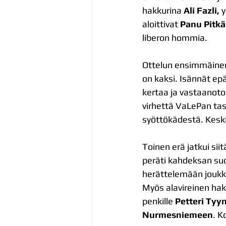
hakkurina 
Ali Fazli,
 
aloittivat 
Panu Pitk
liberon hommia.
Ottelun ensimmäinen 
on kaksi. Isännät ep
kertaa ja vastaanotoss
virhettä VaLePan tas
syöttökädestä. Keskip
Toinen erä jatkui sii
peräti kahdeksan suor
herättelemään joukko
Myös alavireinen hakk
penkille 
Petteri Tyy
Nurmesniemeen
. K