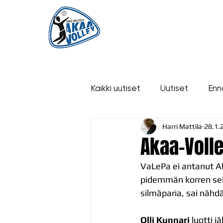
ETUSIVU
UUTISET
OTTELUT
Kaikki uutiset
Uutiset
Enn
Harri Mattila
28.1.
historia
Akaa-Volle
VaLePa ei antanut Ak
pidemmän korren selk
silmäparia, sai nähd
Olli Kunnari
 luotti 