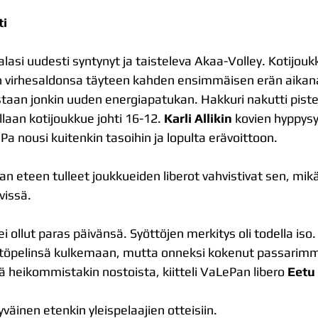
ti
alasi uudesti syntynyt ja taisteleva Akaa-Volley. Kotijoukk
lan virhesaldonsa täyteen kahden ensimmäisen erän aikana
sistaan jonkin uuden energiapatukan. Hakkuri nakutti pist
laan kotijoukkue johti 16-12. 
Karli Allikin
 kovien hyppysy
 nousi kuitenkin tasoihin ja lopulta erävoittoon. 
n eteen tulleet joukkueiden liberot vahvistivat sen, mikä 
vissä.
lla ei ollut paras päivänsä. Syöttöjen merkitys oli todella i
ttöpelinsä kulkemaan, mutta onneksi kokenut passarim
ä heikommistakin nostoista, kiitteli VaLePan libero 
Eetu
väinen etenkin yleispelaajien otteisiin.