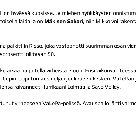
ttöpeli on hyvässä kuosissa. Ja miehen hyökkäysten onnistum
toisella laidalla on 
Mäkisen Sakari
, niin Mikko voi rakent
a palkittiin Risso, joka vastaanotti suurimman osan vier
sprosentti oli tasan 50.
kko aikaa harjoitella virheistä eroon. Ensi viikonvaihteess
Cupin lopputurnaus neljän joukkueen kesken. VaLePan j
t tiensä raivanneet Hurrikaani Loimaa ja Savo Volley.
tunut virheeseen VaLePa-pelissä. Avauspallo lähti varmo