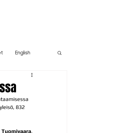
KUMPPANIT
YRITYKSILLE
Lisää...
et
English
ossa
ohtaamisessa 
leisö, 832 
 Tuomivaara
, 