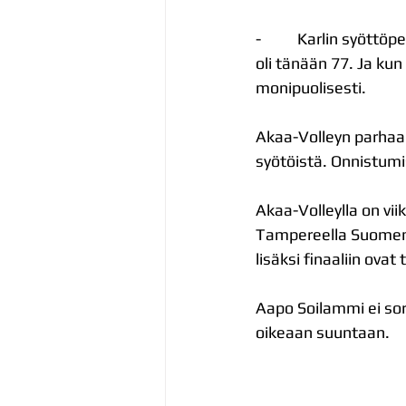
-          Karlin syö
oli tänään 77. Ja kun 
monipuolisesti.
Akaa-Volleyn parhaan
syötöistä. Onnistumi
Akaa-Volleylla on vii
Tampereella Suomen 
lisäksi finaaliin ova
Aapo Soilammi ei sor
oikeaan suuntaan.