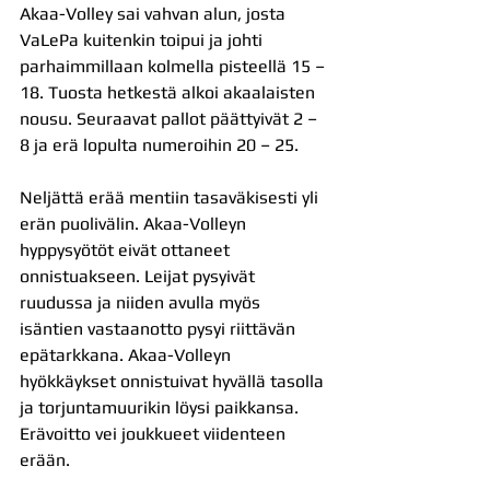
Akaa-Volley sai vahvan alun, josta 
VaLePa kuitenkin toipui ja johti 
parhaimmillaan kolmella pisteellä 15 – 
18. Tuosta hetkestä alkoi akaalaisten 
nousu. Seuraavat pallot päättyivät 2 – 
8 ja erä lopulta numeroihin 20 – 25.
Neljättä erää mentiin tasaväkisesti yli 
erän puolivälin. Akaa-Volleyn 
hyppysyötöt eivät ottaneet 
onnistuakseen. Leijat pysyivät 
ruudussa ja niiden avulla myös 
isäntien vastaanotto pysyi riittävän 
epätarkkana. Akaa-Volleyn 
hyökkäykset onnistuivat hyvällä tasolla 
ja torjuntamuurikin löysi paikkansa. 
Erävoitto vei joukkueet viidenteen 
erään.