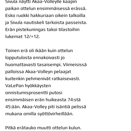
Sivula näytti Akaa-Volleylle kaapin 
paikan ottelun ensimmäisessä erässä. 
Esko ruokki hakkuriaan oikein talkoilla 
ja Sivula nautiskeli tarkoista passeista. 
Erän pistekuningas takoi tilastoihin 
lukemat 12/+12.
Toinen erä oli ikään kuin ottelun 
lopputulosta ennakoivasti jo 
huomattavasti tasaisempi. Viimeisissä 
palloissa Akaa-Volleyn pelaajat 
kuitenkin pehmenivät ratkaisevasti. 
VaLePan hyökkäysten 
onnistumisprosentti putosi 
ensimmäisen erän huikeasta 74:stä 
45:ään. Akaa-Volley piti isäntiä pelissä 
mukana omilla syöttövirheillään.
Pitkä erätauko muutti ottelun kulun. 