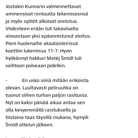
Jostakin Kunnarin valmennettavat 
ammensivat rentoutta tekemiseensä 
ja myös syötöt alkoivat onnistua. 
Viidenteen erään tuli takaviivalta 
ainoastaan yksi epäonnistunut aloitus. 
Pieni huolenaihe akaalaisleirissä 
koettiin lukemissa 11-7. Hyvin 
hyökännyt hakkuri Matéj Šmídl tuli 
vaihtoon polveaan pidellen.
-            En usko siinä mitään erikoista 
olevan. Luultavasti peliruuhka on 
tuonut siihen turhan paljon rasitusta. 
Nyt on kaksi päivää aikaa antaa sen 
olla kevyemmällä rasituksella ja 
tiistaina taas täysillä mukana, hymyili 
Šmídl ottelun jälkeen.