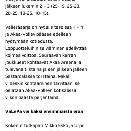
jälkeen lukemin 2 – 3 (25-19, 25-23, 
20-25, 19-25, 10-15).
Välieräsarja on nyt siis tasoissa 1 – 1 
ja Akaa-Volley pääsee edelleen 
hyötymään kotiedusta. 
Loppuotteluihin selviäminen edellyttää 
kolmea voittoa. Seuraavan kerran 
joukkueet kohtaavat Akaa Areenalla 
tulevana tiistaina ja sen jälkeen jälleen 
Sastamalassa torstaina. Mikäli 
viideskin kohtaaminen tarvitaan, se 
pelataan Akaa-Volleyn kotisalissa 
viikon päästä perjantaina.
VaLePa vei kaksi ensimmäistä erää
Kokenut tutkapari Mikko Esko ja Urpo 