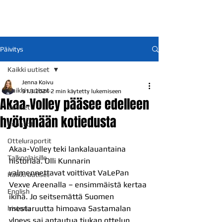
Päivitys
Kaikki uutiset
Jenna Koivu
Kaikki uutiset
31.3.2024
2 min käytetty lukemiseen
Akaa-Volley pääsee edelleen
Uutiset
hyötymään kotiedusta
Ennakot
Otteluraportit
Akaa-Volley teki lankalauantaina 
Talkoolaisille
historiaa. Olli Kunnarin 
valmennettavat voittivat VaLePan 
Kaikki uutiset
Vexve Areenalla – ensimmäistä kertaa 
English
ikinä. Jo seitsemättä Suomen 
mestaruutta himoava Sastamalan 
historia
ylpeys sai antautua tiukan ottelun 