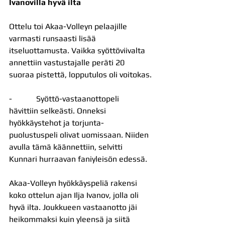
Ivanovilla hyvä ilta
Ottelu toi Akaa-Volleyn pelaajille 
varmasti runsaasti lisää 
itseluottamusta. Vaikka syöttöviivalta 
annettiin vastustajalle peräti 20 
suoraa pistettä, lopputulos oli voitokas.
-            Syöttö-vastaanottopeli 
hävittiin selkeästi. Onneksi 
hyökkäystehot ja torjunta-
puolustuspeli olivat uomissaan. Niiden 
avulla tämä käännettiin, selvitti 
Kunnari hurraavan faniyleisön edessä.
Akaa-Volleyn hyökkäyspeliä rakensi 
koko ottelun ajan Ilja Ivanov, jolla oli 
hyvä ilta. Joukkueen vastaanotto jäi 
heikommaksi kuin yleensä ja siitä 