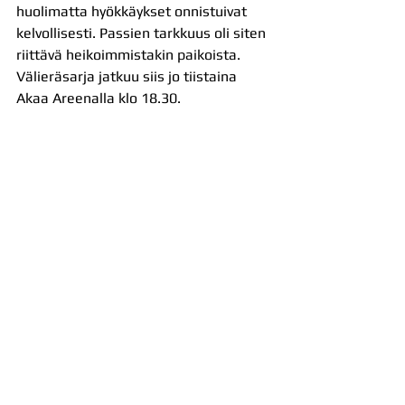
huolimatta hyökkäykset onnistuivat 
kelvollisesti. Passien tarkkuus oli siten 
riittävä heikoimmistakin paikoista.
Välieräsarja jatkuu siis jo tiistaina 
Akaa Areenalla klo 18.30.
Mikko Räsänen sai ottelun kuluessa 
hyppysyöttönsä parempaan kuosiin ja 
pääsi tuulettamaan kahta ässääkin. 
Ensimmäistä niistä Räsäsen kanssa 
juhlii myös Matéj Šmídl (13) ja Antti 