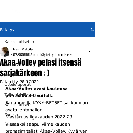
Päivitys
Kaikki uutiset
Harri Mattila
Kaikki uutiset
27.9.2022
2 min käytetty lukemiseen
Akaa-Volley pelasi itsensä
Uutiset
sarjakärkeen ; )
Ennakot
Päivitetty:
28.9.2022
Otteluraportit
Akaa-Volley avasi kautensa 
Talkoolaisille
puhtaalla 3-0 voitolla
Sarjanousija KYKY-BETSET sai kunnian 
Kaikki uutiset
avata lentopallon 
English
Mestaruusliigakauden 2022-23. 
Vieraaksi saapui viime kauden 
historia
pronssimitalisti Akaa-Volley. Kyyjärven 