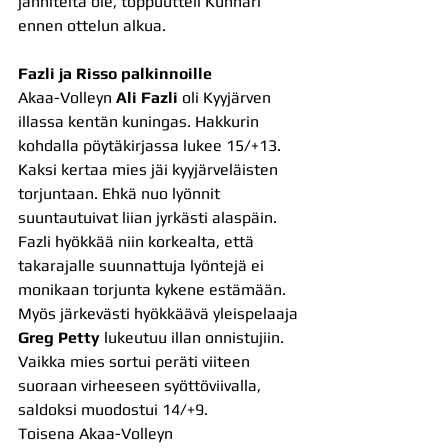
jänniteitä ole, toppuutteli Kunnari 
ennen ottelun alkua.
Fazli ja Risso palkinnoille
Akaa-Volleyn 
Ali Fazli
 oli Kyyjärven 
illassa kentän kuningas. Hakkurin 
kohdalla pöytäkirjassa lukee 15/+13. 
Kaksi kertaa mies jäi kyyjärveläisten 
torjuntaan. Ehkä nuo lyönnit 
suuntautuivat liian jyrkästi alaspäin. 
Fazli hyökkää niin korkealta, että 
takarajalle suunnattuja lyöntejä ei 
monikaan torjunta kykene estämään.
Myös järkevästi hyökkäävä yleispelaaja 
Greg Petty
 lukeutuu illan onnistujiin. 
Vaikka mies sortui peräti viiteen 
suoraan virheeseen syöttöviivalla, 
saldoksi muodostui 14/+9.
Toisena Akaa-Volleyn 