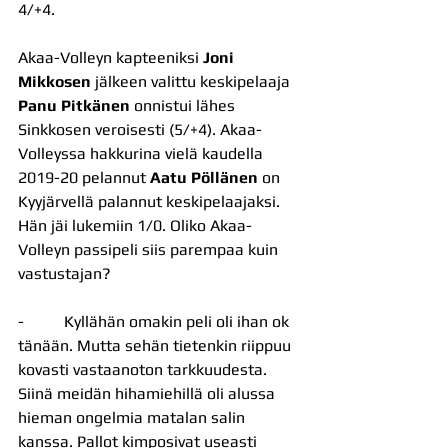
4/+4.
Akaa-Volleyn kapteeniksi 
Joni 
Mikkosen 
jälkeen valittu keskipelaaja 
Panu Pitkänen
 onnistui lähes 
Sinkkosen veroisesti (5/+4). Akaa-
Volleyssa hakkurina vielä kaudella 
2019-20 pelannut 
Aatu Pöllänen
 on 
Kyyjärvellä palannut keskipelaajaksi. 
Hän jäi lukemiin 1/0. Oliko Akaa-
Volleyn passipeli siis parempaa kuin 
vastustajan?
-          Kyllähän omakin peli oli ihan ok 
tänään. Mutta sehän tietenkin riippuu 
kovasti vastaanoton tarkkuudesta. 
Siinä meidän hihamiehillä oli alussa 
hieman ongelmia matalan salin 
kanssa. Pallot kimposivat useasti 