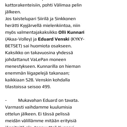
kattorakenteisiin, pohti Välimaa pelin 
jälkeen.
Jos taistelupari Siirilä ja Sinkkonen 
herätti Kyyjärvellä mielenkiintoa, niin 
myös valmentajakaksikko
 Olli Kunnari
(Akaa-Volley) ja 
Eduard Venski
 (KYKY-
BETSET) sai huomiota osakseen. 
Kaksikko on takavuosina yhdessä 
johdattanut VaLePan moneen 
menestykseen. Kunnarilla on hieman 
enemmän liigapelejä takanaan; 
kaikkiaan 528. Venskin kohdalla 
tilastoissa seisoo 499.
-          Mukavahan Eduard on tavata. 
Varmasti vaihdamme kuulumisia 
ottelun jälkeen. Ei tässä pelissä 
meidän välillämme mitään erityisiä 