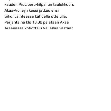
kauden ProLibero-kilpailun taulukkoon.
Akaa-Volleyn kausi jatkuu ensi 
viikonvaihteessa kahdella ottelulla. 
Perjantaina klo 18.30 pelataan Akaa 
Areenassa kotiottelu VaLePaa vastaan 
ja lauantaina joukkue matkaa Vantaa 
Ducksin vieraaksi.
Ali Fazli oli odotetun tehokas Akaa-Volleyn 
kauden avauspelissä Kyyjärvellä. 