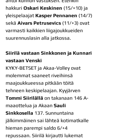
antoi kunnon vastuksen. Etenkin 
hakkuri 
Oskari Keskinen
 (15/+10) ja 
yleispelaajat 
Kasper Pennanen
 (14/7) 
sekä 
Aivars Petrusevics
 (11/+3) ovat 
varmasti kaikkien liigajoukkueiden 
suurennuslasin alla jatkossa.
Siirilä vastaan Sinkkonen ja Kunnari 
vastaan Venski
KYKY-BETSET ja Akaa-Volley ovat 
molemmat saaneet riveihinsä 
maajoukkueessa pitkään töitä 
tehneen keskipelaajan. Kyyjärven 
Tommi Siirilällä
 on takanaan 146 A-
maaottelua ja Akaan 
Sauli 
Sinkkosella
 137. Sunnuntaina 
jälkimmäinen sai lähteä kotimatkalle 
hieman parempi saldo 6/+4 
repussaan. Siirilä kirjautti lukemat 