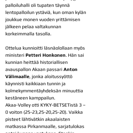
palloiluhalli oli tupaten täynnä 
lentopalloilun ystäviä, kun oman kylän 
joukkue monen vuoden yrittämisen 
jälkeen pelaa valtakunnan 
korkeimmalla tasolla.
Ottelua kunnioitti läsnäolollaan myös 
ministeri 
Petteri Honkonen
. Hän sai 
kunnian heittää historiallisen 
avauspallon Akaan passari 
Anton 
Välimaalle
, jonka aloitussyöttö 
käynnisti kaikkiaan tunnin ja 
kolmekymmentäyhdeksän minuuttia 
kestäneen kamppailun.
Akaa-Volley otti KYKY-BETSETistä 3 – 
0 voiton (25-23,25-20,25-20). Vaikka 
pisteet lähtivätkin akaalaisten 
matkassa Pirkanmaalle, sarjatulokas 