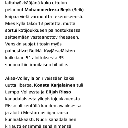
laitahyökkääjänä koko ottelun 
pelannut 
Mohammedreza Beyk
 (Beik) 
kaipaa vielä varmuutta tekemiseensä. 
Mies kyllä takoi 12 pistettä, mutta 
sortui kotijoukkueen painostuksessa 
seitsemään vastaanottovirheeseen. 
Venskin suojatit tosin myös 
painostivat Beikiä. Kyyjärveläisten 
kaikkiaan 51 aloituksesta 35 
suunnattiin iranilaisen hihoille.
Akaa-Volleylla on riveissään kaksi 
uutta liberoa. 
Konsta Karjalainen
 tuli 
Lempo-Volleysta ja 
Elijah Risso
kanadalaisesta yliopistojoukkueesta. 
Risso oli kentällä kauden avauksessa 
ja aloitti Mestaruusliigauransa 
kunniakkaasti. Nuori kanadalainen 
kirjautti ensimmäisenä nimensä 