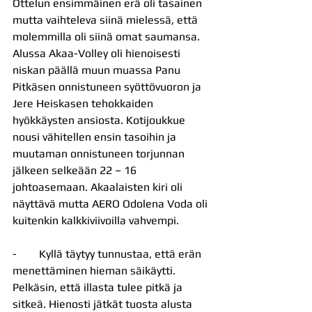
Ottelun ensimmäinen erä oli tasainen 
mutta vaihteleva siinä mielessä, että 
molemmilla oli siinä omat saumansa. 
Alussa Akaa-Volley oli hienoisesti 
niskan päällä muun muassa Panu 
Pitkäsen onnistuneen syöttövuoron ja 
Jere Heiskasen tehokkaiden 
hyökkäysten ansiosta. Kotijoukkue 
nousi vähitellen ensin tasoihin ja 
muutaman onnistuneen torjunnan 
jälkeen selkeään 22 – 16 
johtoasemaan. Akaalaisten kiri oli 
näyttävä mutta AERO Odolena Voda oli 
kuitenkin kalkkiviivoilla vahvempi.
-        Kyllä täytyy tunnustaa, että erän 
menettäminen hieman säikäytti. 
Pelkäsin, että illasta tulee pitkä ja 
sitkeä. Hienosti jätkät tuosta alusta 