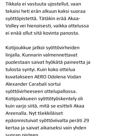
Tikkala ei vastuuta ujostellut, vaan 
tekaisi heti erän alkuun kaksi suoraa 
syöttöpistettä. Tätäkin erää Akaa-
Volley vei hienoisesti, vaikka ottelussa 
ei enää ollut sitä kovinta panosta.
Kotijoukkue jatkoi syöttövirheiden 
linjalla. Kunnarin valmennettavat 
puolestaan saivat hyökätä paineetta ja 
tulosta syntyi. Kuin koko ottelua 
kuvatakseen AERO Odolena Vodan 
Alexander Carabali sortui 
syöttövirheeseen ottelupallossa. 
Kotijoukkueen syöttötyöskentely oli 
kuin varjo siitä, mitä se esitteli Akaa 
Areenalla. Nyt tšekkiläiset 
epäonnistuivat syöttöviivalta peräti 29 
kertaa ja saivat aikaiseksi vain yhden 
suoran pisteen.