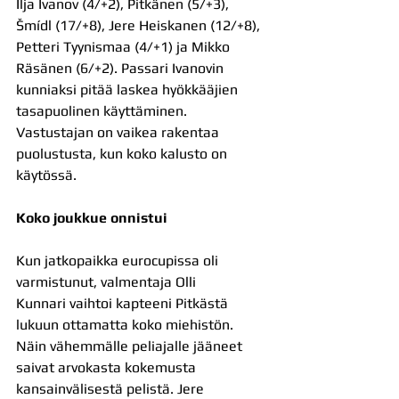
Ilja Ivanov (4/+2), Pitkänen (5/+3), 
Šmídl (17/+8), Jere Heiskanen (12/+8), 
Petteri Tyynismaa (4/+1) ja Mikko 
Räsänen (6/+2). Passari Ivanovin 
kunniaksi pitää laskea hyökkääjien 
tasapuolinen käyttäminen. 
Vastustajan on vaikea rakentaa 
puolustusta, kun koko kalusto on 
käytössä.
Koko joukkue onnistui
Kun jatkopaikka eurocupissa oli 
varmistunut, valmentaja Olli 
Kunnari vaihtoi kapteeni Pitkästä 
lukuun ottamatta koko miehistön. 
Näin vähemmälle peliajalle jääneet 
saivat arvokasta kokemusta 
kansainvälisestä pelistä. Jere 