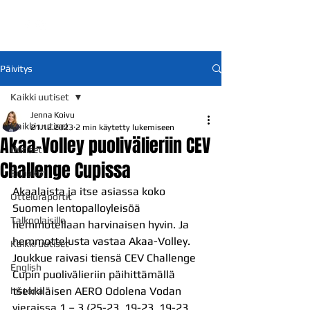
Päivitys
Kaikki uutiset
Jenna Koivu
Kaikki uutiset
21.12.2023
2 min käytetty lukemiseen
Akaa-Volley puolivälieriin CEV
Uutiset
Challenge Cupissa
Ennakot
Akaalaista ja itse asiassa koko 
Otteluraportit
Suomen lentopalloyleisöä 
Talkoolaisille
hemmotellaan harvinaisen hyvin. Ja 
hemmottelusta vastaa Akaa-Volley. 
Kaikki uutiset
Joukkue raivasi tiensä CEV Challenge 
English
Cupin puolivälieriin päihittämällä 
tšekkiläisen AERO Odolena Vodan 
historia
vieraissa 1 – 3 (25-23, 19-23, 19-23, 