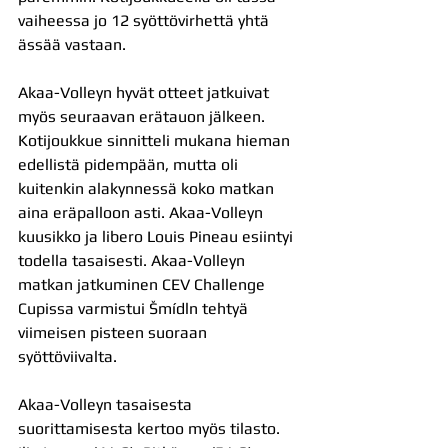
vaiheessa jo 12 syöttövirhettä yhtä 
ässää vastaan.
Akaa-Volleyn hyvät otteet jatkuivat 
myös seuraavan erätauon jälkeen. 
Kotijoukkue sinnitteli mukana hieman 
edellistä pidempään, mutta oli 
kuitenkin alakynnessä koko matkan 
aina eräpalloon asti. Akaa-Volleyn 
kuusikko ja libero Louis Pineau esiintyi 
todella tasaisesti. Akaa-Volleyn 
matkan jatkuminen CEV Challenge 
Cupissa varmistui Šmídln tehtyä 
viimeisen pisteen suoraan 
syöttöviivalta.
Akaa-Volleyn tasaisesta 
suorittamisesta kertoo myös tilasto. 