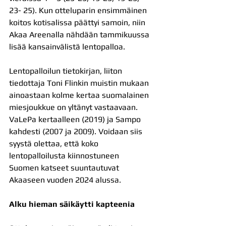
23- 25). Kun otteluparin ensimmäinen 
koitos kotisalissa päättyi samoin, niin 
Akaa Areenalla nähdään tammikuussa 
lisää kansainvälistä lentopalloa.
Lentopalloilun tietokirjan, liiton 
tiedottaja Toni Flinkin muistin mukaan 
ainoastaan kolme kertaa suomalainen 
miesjoukkue on yltänyt vastaavaan. 
VaLePa kertaalleen (2019) ja Sampo 
kahdesti (2007 ja 2009). Voidaan siis 
syystä olettaa, että koko 
lentopalloilusta kiinnostuneen 
Suomen katseet suuntautuvat 
Akaaseen vuoden 2024 alussa.
Alku hieman säikäytti kapteenia