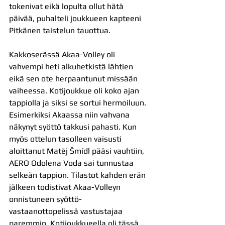
tokenivat eikä lopulta ollut hätä 
päivää, puhalteli joukkueen kapteeni 
Pitkänen taistelun tauottua.
Kakkoserässä Akaa-Volley oli 
vahvempi heti alkuhetkistä lähtien 
eikä sen ote herpaantunut missään 
vaiheessa. Kotijoukkue oli koko ajan 
tappiolla ja siksi se sortui hermoiluun. 
Esimerkiksi Akaassa niin vahvana 
näkynyt syöttö takkusi pahasti. Kun 
myös ottelun tasolleen vaisusti 
aloittanut Matěj Šmídl pääsi vauhtiin, 
AERO Odolena Voda sai tunnustaa 
selkeän tappion. Tilastot kahden erän 
jälkeen todistivat Akaa-Volleyn 
onnistuneen syöttö-
vastaanottopelissä vastustajaa 
paremmin. Kotijoukkueella oli tässä 