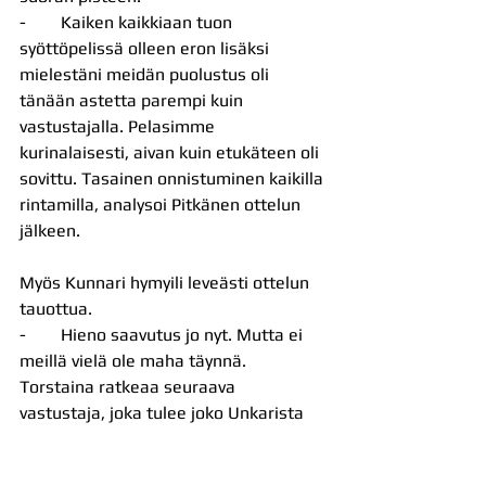
-        Kaiken kaikkiaan tuon 
syöttöpelissä olleen eron lisäksi 
mielestäni meidän puolustus oli 
tänään astetta parempi kuin 
vastustajalla. Pelasimme 
kurinalaisesti, aivan kuin etukäteen oli 
sovittu. Tasainen onnistuminen kaikilla 
rintamilla, analysoi Pitkänen ottelun 
jälkeen.
Myös Kunnari hymyili leveästi ottelun 
tauottua.
-        Hieno saavutus jo nyt. Mutta ei 
meillä vielä ole maha täynnä. 
Torstaina ratkeaa seuraava 
vastustaja, joka tulee joko Unkarista 
tai Espanjasta. Molemmat ovat 
lyötävissä. Nyt nautitaan tästä 