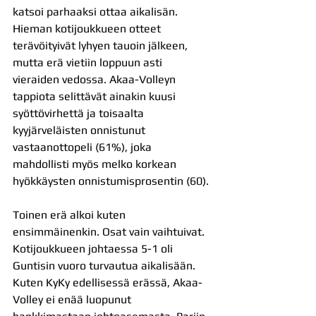
katsoi parhaaksi ottaa aikalisän. 
Hieman kotijoukkueen otteet 
terävöityivät lyhyen tauoin jälkeen, 
mutta erä vietiin loppuun asti 
vieraiden vedossa. Akaa-Volleyn 
tappiota selittävät ainakin kuusi 
syöttövirhettä ja toisaalta 
kyyjärveläisten onnistunut 
vastaanottopeli (61%), joka 
mahdollisti myös melko korkean 
hyökkäysten onnistumisprosentin (60).
Toinen erä alkoi kuten 
ensimmäinenkin. Osat vain vaihtuivat. 
Kotijoukkueen johtaessa 5-1 oli 
Guntisin vuoro turvautua aikalisään. 
Kuten KyKy edellisessä erässä, Akaa-
Volley ei enää luopunut 