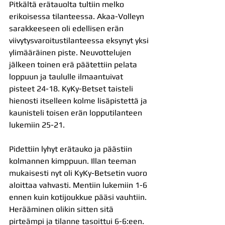
Pitkältä erätauolta tultiin melko 
erikoisessa tilanteessa. Akaa-Volleyn 
sarakkeeseen oli edellisen erän 
viivytysvaroitustilanteessa eksynyt yksi 
ylimääräinen piste. Neuvottelujen 
jälkeen toinen erä päätettiin pelata 
loppuun ja taululle ilmaantuivat 
pisteet 24-18. KyKy-Betset taisteli 
hienosti itselleen kolme lisäpistettä ja 
kaunisteli toisen erän lopputilanteen 
lukemiin 25-21.
Pidettiin lyhyt erätauko ja päästiin 
kolmannen kimppuun. Illan teeman 
mukaisesti nyt oli KyKy-Betsetin vuoro 
aloittaa vahvasti. Mentiin lukemiin 1-6 
ennen kuin kotijoukkue pääsi vauhtiin. 
Herääminen olikin sitten sitä 
pirteämpi ja tilanne tasoittui 6-6:een. 