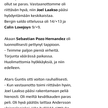
ollut se paras. Vastaanottomme oli 
riittävän hyvä, niin 
Joel Laakso
 pääsi 
hyödyntämään keskikaistaa. 
Bergin saldo ottelussa oli 14/+13 ja 
Colin Lovejoyn
 9/+9.
Akaan 
Sebastian Pozo Hernandez
 oli 
luonnollisesti pettynyt tappioon.
- Teimme paljon pieniä virheitä. 
Torjunta väärässä paikassa. 
Huolimattomia hyökkäyksiä, ja niin 
edelleen.
Atars Guntis otti voiton rauhallisesti.
- Kun vastaanotto toimi riittävän hyvin, 
Joel Laakso pääsi rakentamaan peliä 
hienosti. Oli meiltä kevätkauden paras 
peli. Oli hyvä päätös laittaa Andersson 