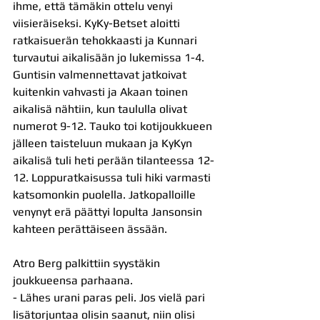
ihme, että tämäkin ottelu venyi 
viisieräiseksi. KyKy-Betset aloitti 
ratkaisuerän tehokkaasti ja Kunnari 
turvautui aikalisään jo lukemissa 1-4. 
Guntisin valmennettavat jatkoivat 
kuitenkin vahvasti ja Akaan toinen 
aikalisä nähtiin, kun taululla olivat 
numerot 9-12. Tauko toi kotijoukkueen 
jälleen taisteluun mukaan ja KyKyn 
aikalisä tuli heti perään tilanteessa 12-
12. Loppuratkaisussa tuli hiki varmasti 
katsomonkin puolella. Jatkopalloille 
venynyt erä päättyi lopulta Jansonsin 
kahteen perättäiseen ässään.
Atro Berg palkittiin syystäkin 
joukkueensa parhaana.
- Lähes urani paras peli. Jos vielä pari 
lisätorjuntaa olisin saanut, niin olisi 