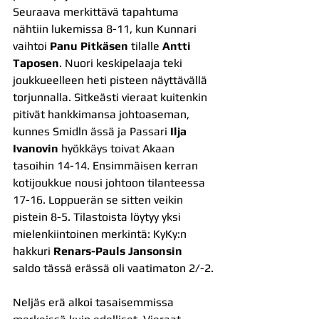
Seuraava merkittävä tapahtuma 
nähtiin lukemissa 8-11, kun Kunnari 
vaihtoi 
Panu Pitkäsen
 tilalle 
Antti 
Taposen
. Nuori keskipelaaja teki 
joukkueelleen heti pisteen näyttävällä 
torjunnalla. Sitkeästi vieraat kuitenkin 
pitivät hankkimansa johtoaseman, 
kunnes Smidln ässä ja Passari 
Ilja 
Ivanovin
 hyökkäys toivat Akaan 
tasoihin 14-14. Ensimmäisen kerran 
kotijoukkue nousi johtoon tilanteessa 
17-16. Loppuerän se sitten veikin 
pistein 8-5. Tilastoista löytyy yksi 
mielenkiintoinen merkintä: KyKy:n 
hakkuri 
Renars-Pauls Jansonsin
saldo tässä erässä oli vaatimaton 2/-2.
Neljäs erä alkoi tasaisemmissa 