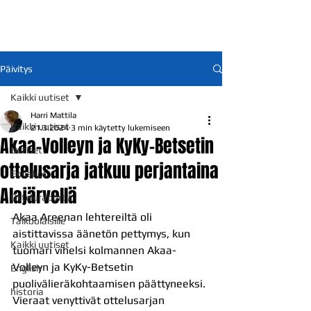
Päivitys
Kaikki uutiset
Harri Mattila
Kaikki uutiset
21.3.2024
3 min käytetty lukemiseen
Akaa-Volleyn ja KyKy-Betsetin
Uutiset
ottelusarja jatkuu perjantaina
Ennakot
Alajärvellä
Otteluraportit
Akaa Areenan lehtereiltä oli 
Talkoolaisille
aistittavissa äänetön pettymys, kun 
Kaikki uutiset
tuomari vihelsi kolmannen Akaa-
Volleyn ja KyKy-Betsetin 
English
puolivälieräkohtaamisen päättyneeksi. 
historia
Vieraat venyttivät ottelusarjan 