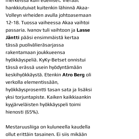
merkeissä kuin edelliset. Vieraat 
hankkiutuivat kuitenkin lähinnä Akaa-
Volleyn virheiden avulla johtoasemaan 
12-18. Tuossa vaiheessa Akaa vaihtoi 
passaria. Ivanov tuli vaihtoon ja
 Lasse 
Jäntti
 pääsi ensimmäistä kertaa 
tässä puolivälieräsarjassa 
rakentamaan joukkueensa 
hyökkäyspeliä. KyKy-Betset onnistui 
tässä erässä usein hyödyntämään 
keskihyökkäystä. Etenkin 
Atro Berg
 oli 
verkolla elementissään, 
hyökkäysprosentti tasan sata ja lisäksi 
yksi torjuntapiste. Kaiken kaikkiaankin 
kyyjärveläisten hyökkäyspeli toimi 
hienosti (65%).
Mestaruusliiga on kuluneella kaudella 
ollut erittäin tasainen. Ei siis mikään 