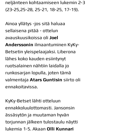
neljänteen kohtaamiseen lukemin 2-3 
(23-25,25-28, 25-21, 18-25, 17-19).
Ainoa yllätys -jos sitä haluaa 
sellaisena pitää - ottelun 
avauskuusikoissa oli 
Joel 
Anderssonin
 ilmaantuminen KyKy-
Betsetin yleispelaajaksi. Liberona 
lähes koko kauden esiintynyt 
ruotsalainen nähtiin laidalla jo 
runkosarjan lopulla, joten tämä 
valmentaja 
Atars Guntisin
 siirto oli 
ennakoitavissa.
KyKy-Betset lähti otteluun 
ennakkoluulottomasti. Jansonsin 
ässäsytön ja muutaman hyvän 
torjunnan jälkeen tulostaulu näytti 
lukemia 1-5. Akaan 
Olli Kunnari