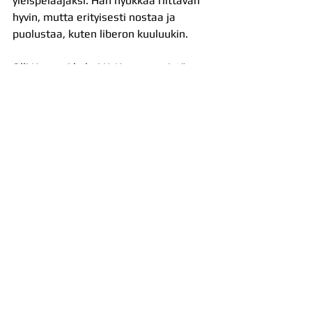
yleispelaajaksi. Hän hyökkää riittävän 
hyvin, mutta erityisesti nostaa ja 
puolustaa, kuten liberon kuuluukin.
Olli Kunnari kehui KyKyn venymistä.
- Kaikki kunnia kaverille. Paransivat 
peliä kovasti toissapäiväisestä. Kuten 
Pozo tuossa mainitsi, me teimme 
liikaa pieniä virheitä. Etenkin viidennen 
erän yksittäiset virheet ovat usein 
kalliita, niin tänäänkin.
Akaa-Volleyn ensimmäinen 
Mestaruusliigassa tällä kaudella 
koettu kotitappio pakottaa joukkueen 
siis matkaamaan perjantaina 
Alajärvelle. Akaa-Volley johtaa 
ottelusarjaa 2-1 ja kun kolme voittoa 
tarvitaan, välieräpaikka voi ratketa jo 