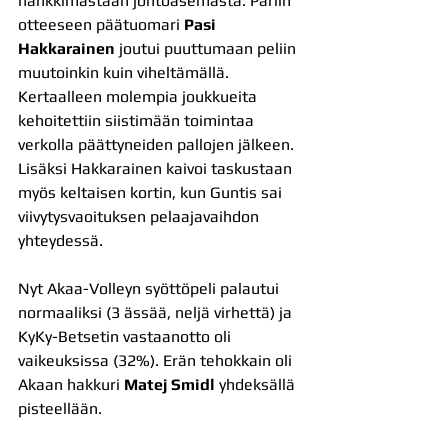
hankkimastaan johtoasemasta. Pariin 
otteeseen päätuomari 
Pasi 
Hakkarainen 
joutui puuttumaan peliin 
muutoinkin kuin viheltämällä. 
Kertaalleen molempia joukkueita 
kehoitettiin siistimään toimintaa 
verkolla päättyneiden pallojen jälkeen. 
Lisäksi Hakkarainen kaivoi taskustaan 
myös keltaisen kortin, kun Guntis sai 
viivytysvaoituksen pelaajavaihdon 
yhteydessä.
Nyt Akaa-Volleyn syöttöpeli palautui 
normaaliksi (3 ässää, neljä virhettä) ja 
KyKy-Betsetin vastaanotto oli 
vaikeuksissa (32%). Erän tehokkain oli 
Akaan hakkuri 
Matej Smidl
 yhdeksällä 
pisteellään.