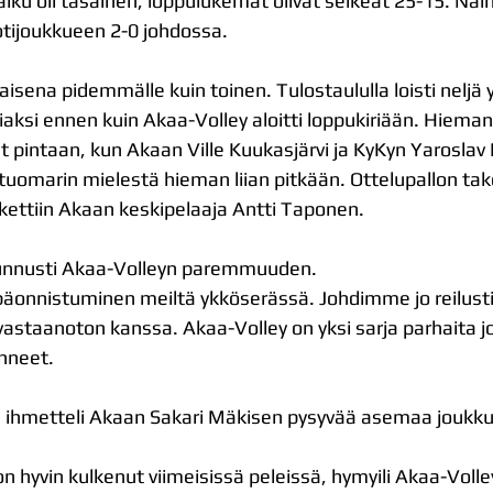
lku oli tasainen, loppulukemat olivat selkeät 25-15. Näin 
otijoukkueen 2-0 johdossa.
isena pidemmälle kuin toinen. Tulostaululla loisti neljä 
iaksi ennen kuin Akaa-Volley aloitti loppukiriään. Hieman
at pintaan, kun Akaan Ville Kuukasjärvi ja KyKyn Yaroslav
n tuomarin mielestä hieman liian pitkään. Ottelupallon tak
rkettiin Akaan keskipelaaja Antti Taponen.
unnusti Akaa-Volleyn paremmuuden.
nen epäonnistuminen meiltä ykköserässä. Johdimme jo reilust
vastaanoton kanssa. Akaa-Volley on yksi sarja parhaita j
nneet.
a ihmetteli Akaan Sakari Mäkisen pysyvää asemaa joukk
sä, on hyvin kulkenut viimeisissä peleissä, hymyili Akaa-Vol