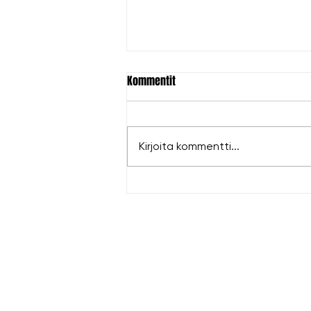
Kommentit
Kirjoita kommentti...
Hopeaa Antille EM-kisoista!
LIPUT
|
KUM