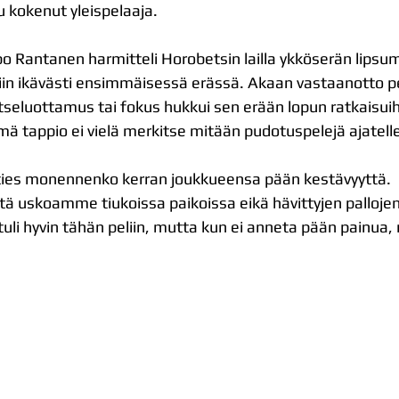
tu kokenut yleispelaaja.
 Rantanen harmitteli Horobetsin lailla ykköserän lipsum
tettiin ikävästi ensimmäisessä erässä. Akaan vastaanotto p
tseluottamus tai fokus hukkui sen erään lopun ratkaisuihi
mä tappio ei vielä merkitse mitään pudotuspelejä ajatell
 ties monennenko kerran joukkueensa pään kestävyyttä.
etetä uskoamme tiukoissa paikoissa eikä hävittyjen pallojen
tuli hyvin tähän peliin, mutta kun ei anneta pään painua, 