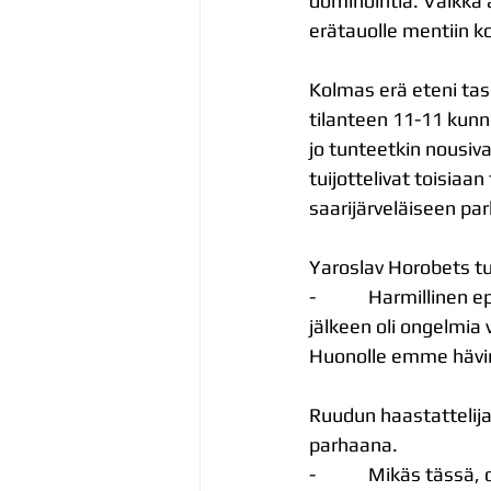
dominointia. Vaikka a
erätauolle mentiin k
Kolmas erä eteni tasa
tilanteen 11-11 kunn
jo tunteetkin nousiv
tuijottelivat toisiaa
saarijärveläiseen pa
Yaroslav Horobets t
-            Harmilli
jälkeen oli ongelmia 
Huonolle emme hävi
Ruudun haastattelij
parhaana.
-            Mikäs täs