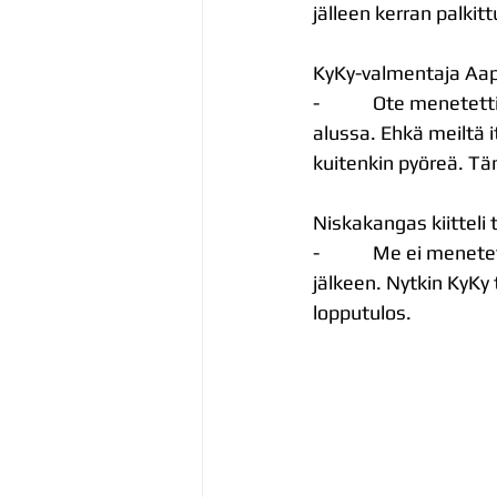
jälleen kerran palkit
KyKy-valmentaja Aapo
-            Ote mene
alussa. Ehkä meiltä i
kuitenkin pyöreä. Tä
Niskakangas kiitteli
-            Me ei men
jälkeen. Nytkin KyKy 
lopputulos.