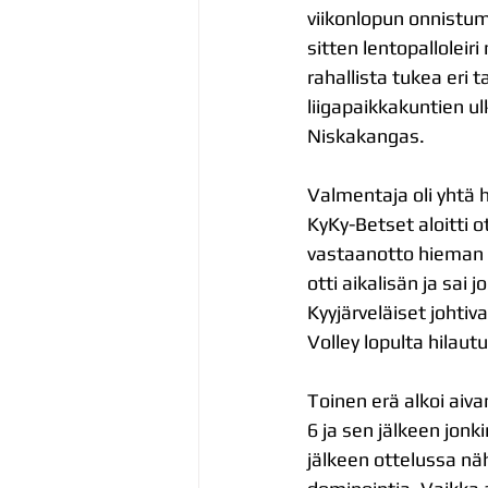
viikonlopun onnistu
sitten lentopalloleir
rahallista tukea eri 
liigapaikkakuntien ulk
Niskakangas.
Valmentaja oli yhtä 
KyKy-Betset aloitti o
vastaanotto hieman l
otti aikalisän ja sai
Kyyjärveläiset johti
Volley lopulta hilaut
Toinen erä alkoi aiva
6 ja sen jälkeen jon
jälkeen ottelussa nä