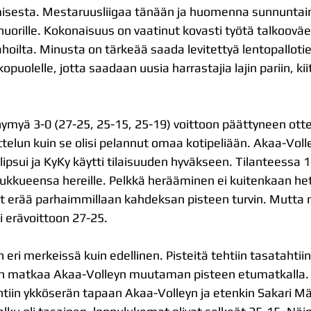
misesta. Mestaruusliigaa tänään ja huomenna sunnuntain
i nuorille. Kokonaisuus on vaatinut kovasti työtä talkooväe
tahoilta. Minusta on tärkeää saada levitettyä lentopallot
opuolelle, jotta saadaan uusia harrastajia lajin pariin, kiit
hymyä 3-0 (27-25, 25-15, 25-19) voittoon päättyneen otte
ttelun kuin se olisi pelannut omaa kotipeliään. Akaa-Voll
ipsui ja KyKy käytti tilaisuuden hyväkseen. Tilanteessa 
 joukkueensa hereille. Pelkkä herääminen ei kuitenkaan heti
vat erää parhaimmillaan kahdeksan pisteen turvin. Mutta 
ui erävoittoon 27-25.
n eri merkeissä kuin edellinen. Pisteitä tehtiin tasatahtii
kin matkaa Akaa-Volleyn muutaman pisteen etumatkalla. E
htiin ykköserän tapaan Akaa-Volleyn ja etenkin Sakari Mä