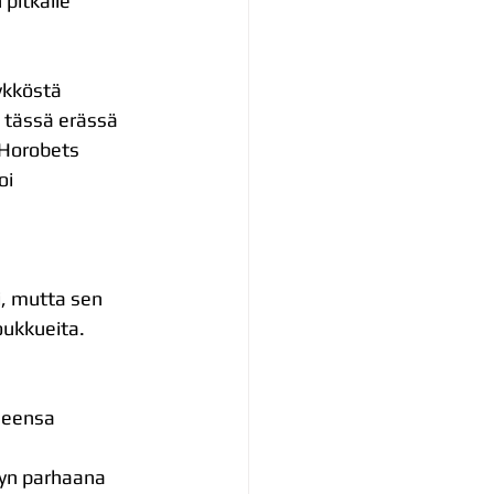
pitkälle 
ykköstä 
 tässä erässä 
 Horobets 
oi 
i, mutta sen 
oukkueita. 
ueensa 
leyn parhaana 