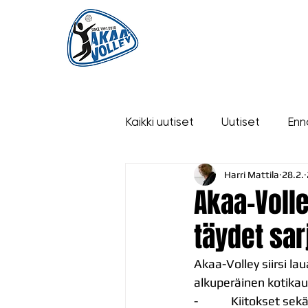
ETUSIVU
UUTISET
OTTELUT
Kaikki uutiset
Uutiset
Enn
Harri Mattila
28.2.
historia
Akaa-Volle
täydet sar
Akaa-Volley siirsi la
alkuperäinen kotikau
-            Kiitokset 