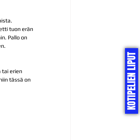
ista.
etti tuon erän 
n. Pallo on 
en.
KOTIPELIEN LIPUT
 tai erien 
niin tässä on 