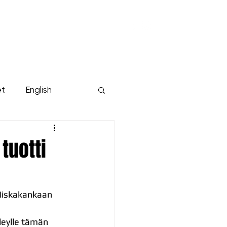
KUMPPANIT
YRITYKSILLE
Lisää...
et
English
tuotti
 Niskakankaan 
olleylle tämän 