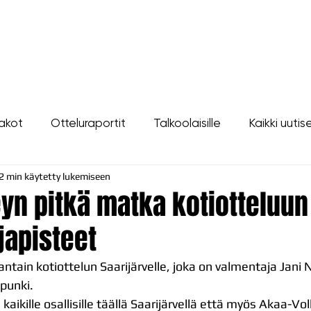
LIPUT
JOUKKUE
SEURA
TAPAHTUMAT
YHTEYSTIEDOT
akot
Otteluraportit
Talkoolaisille
Kaikki uutis
2 min käytetty lukemiseen
yn pitkä matka kotiotteluun 
japisteet
uantain kotiottelun Saarijärvelle, joka on valmentaja Jani
punki.
sekä kaikille osallisille täällä Saarijärvellä että myös Akaa-V