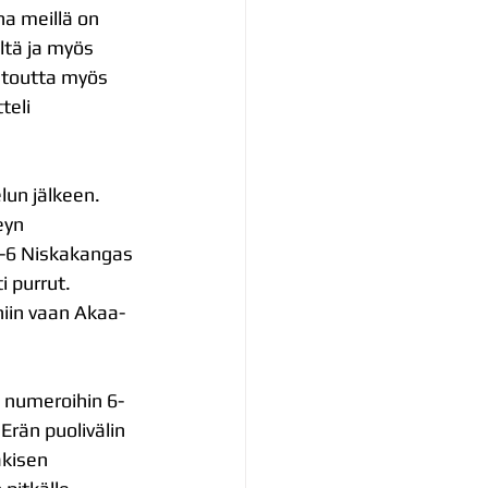
a meillä on 
ltä ja myös 
ietoutta myös 
teli 
lun jälkeen.
eyn 
1-6 Niskakangas 
 purrut. 
niin vaan Akaa-
n numeroihin 6-
rän puolivälin 
kisen 