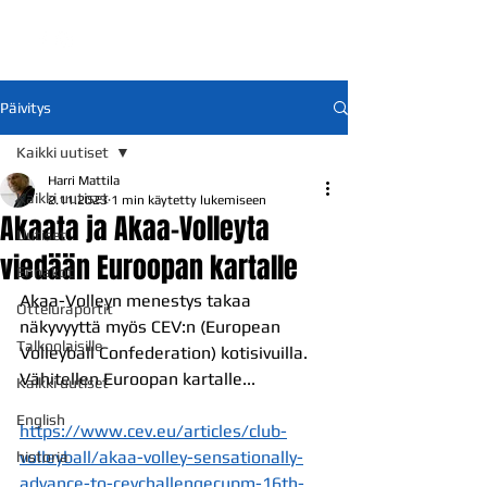
Päivitys
Kaikki uutiset
Harri Mattila
Kaikki uutiset
2.11.2023
1 min käytetty lukemiseen
Akaata ja Akaa-Volleyta
Uutiset
viedään Euroopan kartalle
Ennakot
Akaa-Volleyn menestys takaa 
Otteluraportit
näkyvyyttä myös CEV:n (European 
Talkoolaisille
Volleyball Confederation) kotisivuilla. 
Vähitellen Euroopan kartalle...
Kaikki uutiset
English
https://www.cev.eu/articles/club-
volleyball/akaa-volley-sensationally-
historia
advance-to-cevchallengecupm-16th-