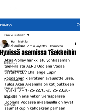
Päivitys
Kaikki uutiset
Harri Mattila
Kaikki uutiset
15.12.2023
2 min käytetty lukemiseen
Hyvissä asemissa Tšekkeihin
Uutiset
Akaa-Volley hankki etulyöntiaseman 
Ennakot
tšekkiläistä AERO Odolena Vodaa 
Otteluraportit
vastaan CEV Challenge Cupin 
kolmannen kierroksen avausottelussa. 
Talkoolaisille
Tulos Akaa Areenalla oli kotijoukkueen 
Kaikki uutiset
hyväksi 3 – 1 (25-22,13-25,25-23,28-
26). Näin ensi viikon vieraspelissä 
English
Odolena Vodassa akaalaisilla on hyvät 
historia
saumat cupin kahdeksan parhaan 