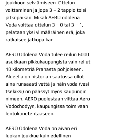
joukkoon selviämiseen. Ottelun 
voittaminen ja jopa 3 – 2 tappio toisi 
jatkopaikan. Mikäli AERO odolena 
Voda voittaa ottelun 3 – 0 tai 3 – 1, 
pelataan yksi ylimääräinen erä, joka 
ratkaisee jatkopaikan.
AERO Odolena Voda tulee reilun 6000 
asukkaan pikkukaupungista vain reilut 
10 kilometriä Prahasta pohjoiseen. 
Alueella on historian saatossa ollut 
aina runsaasti vettä ja näin voda (vesi 
tšekiksi) on päässyt myös kaupungin 
nimeen. AERO puolestaan viittaa Aero 
Vodochodyyn, kaupungissa toimivaan 
lentokonetehtaaseen.
AERO Odolena Voda on aivan eri 
luokan joukkue kuin edellinen 