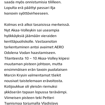
saada myös onnistumisia tililleen. 
Lopulta erä päättyi passari Ilja 
Ivanovin syöttövirheeseen.
Kolmas erä alkoi tasaisissa merkeissä. 
Nyt Akaa-Volleykin sai useampia 
hyökkäyksiä jäämään vieraiden 
kenttäpuoliskolle. Vastaanoton 
tarkentuminen antoi avaimet AERO 
Odolena Vodan haastamiseen. 
Tilanteesta 10 – 10 Akaa-Volley kiipesi 
muutaman pisteen johtoon, mutta 
ensimmäisen erän tavoin puolalaisen 
Marcin Krysin valmentamat tšekit 
nousivat taistelemaan erävoitosta. 
Kotijoukkue oli yleisön riemuksi 
ykköserän tapaan lopussa terävämpi. 
Viimeisen pisteen teki Petteri 
Tyynismaa torjumalla Vladislavs 