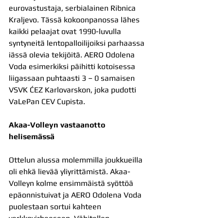
eurovastustaja, serbialainen Ribnica 
Kraljevo. Tässä kokoonpanossa lähes 
kaikki pelaajat ovat 1990-luvulla 
syntyneitä lentopalloilijoiksi parhaassa 
iässä olevia tekijöitä. AERO Odolena 
Voda esimerkiksi päihitti kotoisessa 
liigassaan puhtaasti 3 – 0 samaisen 
VSVK ĆEZ Karlovarskon, joka pudotti 
VaLePan CEV Cupista.
Akaa-Volleyn vastaanotto 
helisemässä
Ottelun alussa molemmilla joukkueilla 
oli ehkä lievää yliyrittämistä. Akaa-
Volleyn kolme ensimmäistä syöttöä 
epäonnistuivat ja AERO Odolena Voda 
puolestaan sortui kahteen 