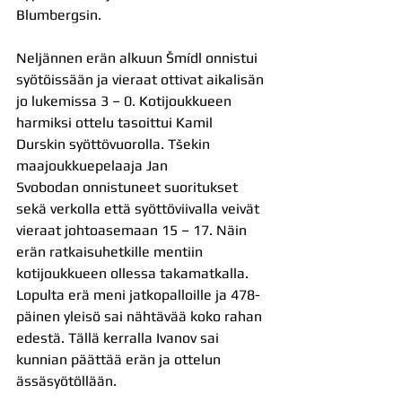
Blumbergsin.
Neljännen erän alkuun Šmídl onnistui 
syötöissään ja vieraat ottivat aikalisän 
jo lukemissa 3 – 0. Kotijoukkueen 
harmiksi ottelu tasoittui Kamil 
Durskin syöttövuorolla. Tšekin 
maajoukkuepelaaja Jan 
Svobodan onnistuneet suoritukset 
sekä verkolla että syöttöviivalla veivät 
vieraat johtoasemaan 15 – 17. Näin 
erän ratkaisuhetkille mentiin 
kotijoukkueen ollessa takamatkalla. 
Lopulta erä meni jatkopalloille ja 478-
päinen yleisö sai nähtävää koko rahan 
edestä. Tällä kerralla Ivanov sai 
kunnian päättää erän ja ottelun 
ässäsyötöllään.