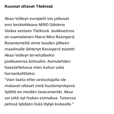
Kuumat oltavat Tšekissä
Akaa-Volleyn europelit siis jatkuvat 
ensi keskiviikkona AERO Odolena 
Vodaa vastaan Tšekissä. Joukkueessa 
on suomalainen libero Miro Rasinperä. 
Rovaniemeltä viime kauden jälkeen 
maailmalle lähtenyt Rasinperä toivotti 
Akaa-Volleyn tervetulleeksi 
joukkueensa kotisaliin. Aamulehden 
haastattelussa mies kutsui salia 
hornankattilaksi:
"Voin taata ettei vastustajalla ole 
mukavat oltavat siinä huutomyrskyssä. 
Syöttö on meidän tavaramerkki. Akaa 
sai siitä nyt hiukan esimakua. Toisessa 
pelissä lyödään lisää löylyä kiukaalle."