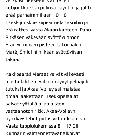
verkkovirheeseen. Vähitellen 
kotijoukkue sai pelinsä käyntiin ja johti 
erää parhaimmillaan 10 – 6. 
Tšekkijoukkue kiipesi vielä tasoihin ja 
erä ratkesi vasta Akaan kapteeni Panu 
Pitkäsen väkevään syöttövuoroon. 
Erän viimeisen pisteen takoi hakkuri 
Matěj Šmídl niin ikään syöttöviivan 
takaa.
Kakkoserää vieraat veivät väkevästi 
alusta lähtien. Sali oli käynyt pelaajille 
tutuksi ja Akaa-Volley sai maistaa 
omaa lääkettään. Tšekkipelaajat 
saivat syötöllä akaalaisten 
vastaanoton rikki. Akaa-Volleyn 
hyökkäystehot putosivat radikaalisti. 
Vasta tappiolukemissa 8 – 17 Olli 
Kunnarin valmennettavat alkoivat 