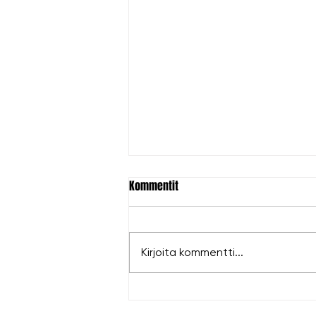
Kommentit
Kirjoita kommentti...
Hopeaa Antille EM-kisoista!