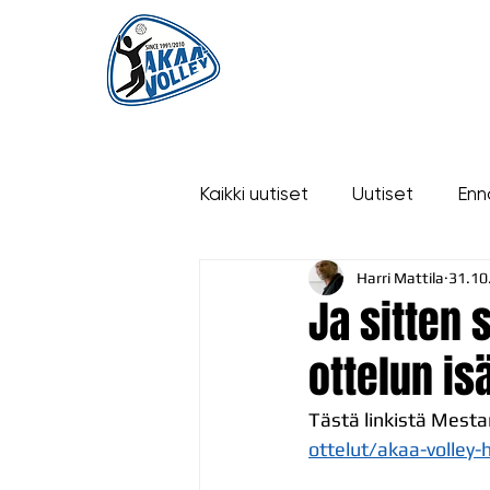
ETUSIVU
UUTISET
OTTELUT
Kaikki uutiset
Uutiset
Enn
Harri Mattila
31.10
historia
Ja sitten
ottelun is
Tästä linkistä Mestaru
ottelut/akaa-volley-