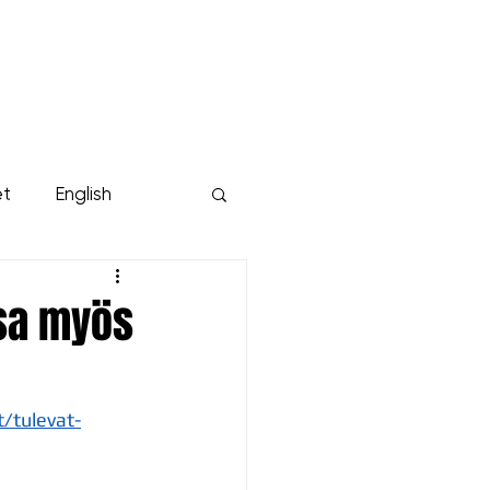
KUMPPANIT
YRITYKSILLE
Lisää...
et
English
ssa myös
/tulevat-