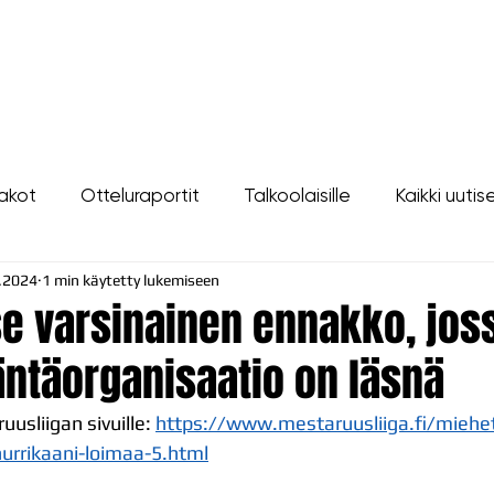
LIPUT
JOUKKUE
SEURA
TAPAHTUMAT
YHTEYSTIEDOT
akot
Otteluraportit
Talkoolaisille
Kaikki uutis
.2024
1 min käytetty lukemiseen
 se varsinainen ennakko, jo
äntäorganisaatio on läsnä
usliigan sivuille: 
https://www.mestaruusliiga.fi/miehet
hurrikaani-loimaa-5.html