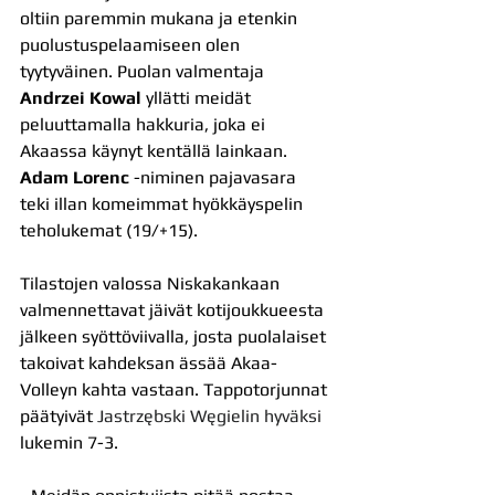
oltiin paremmin mukana ja etenkin 
puolustuspelaamiseen olen 
tyytyväinen. Puolan valmentaja 
Andrzei Kowal
 yllätti meidät 
peluuttamalla hakkuria, joka ei 
Akaassa käynyt kentällä lainkaan. 
Adam Lorenc
 -niminen pajavasara 
teki illan komeimmat hyökkäyspelin 
teholukemat (19/+15).
Tilastojen valossa Niskakankaan 
valmennettavat jäivät kotijoukkueesta 
jälkeen syöttöviivalla, josta puolalaiset 
takoivat kahdeksan ässää Akaa-
Volleyn kahta vastaan. Tappotorjunnat 
päätyivät 
Jastrzębski Węgielin hyväksi 
lukemin 7-3.