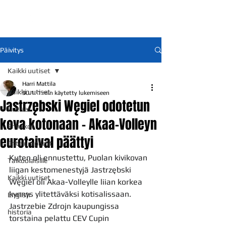
Päivitys
Kaikki uutiset
Harri Mattila
Kaikki uutiset
30.1.
1 min käytetty lukemiseen
Jastrzębski Węgiel odotetun
Uutiset
kova kotonaan – Akaa-Volleyn
Ennakot
eurotaival päättyi
Otteluraportit
Kuten oli ennustettu, Puolan kivikovan 
Talkoolaisille
liigan kestomenestyjä Jastrzębski 
Kaikki uutiset
Węgiel oli Akaa-Volleylle liian korkea 
kynnys ylitettäväksi kotisalissaan. 
English
Jastrzebie Zdrojn kaupungissa 
historia
torstaina pelattu CEV Cupin 