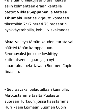
- 
Meidän onnistujista pitää nostaa 
esiin kolmanteen erään kentälle 
otetut 
Niklas Seppänen
 ja 
Matias 
Tihumäki
. Matias kirjautti komeasti 
tilastoihin 7/+7 peräti 75 prosentin 
hyökkäystehoilla, kehui Niskakangas.
Akaa-Volleyn tämän kauden eurotaival 
päättyi tähän kamppailuun. 
Seuraavaksi joukkue keskittyy 
kotimaiseen liigaan ja jo nyt 
lauantaina pelattavaan Suomen Cupin 
finaaliin.
- 
Seuraavaksi palautellaan kunnolla. 
Matkustamme täältä Puolasta 
suoraan Turkuun, jossa haastamme 
Hurrikaani Loimaan Suomen Cupin 