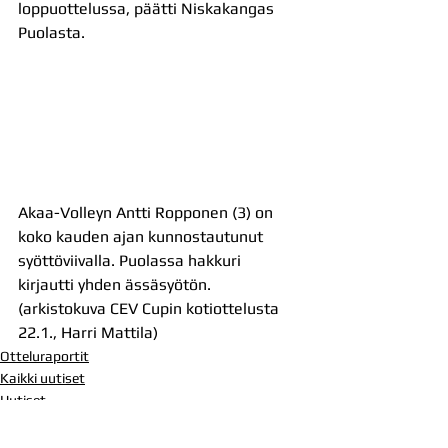
loppuottelussa, päätti Niskakangas 
Puolasta.
Akaa-Volleyn Antti Ropponen (3) on 
koko kauden ajan kunnostautunut 
syöttöviivalla. Puolassa hakkuri 
kirjautti yhden ässäsyötön. 
(arkistokuva CEV Cupin kotiottelusta 
22.1., Harri Mattila)
Otteluraportit
Kaikki uutiset
Uutiset