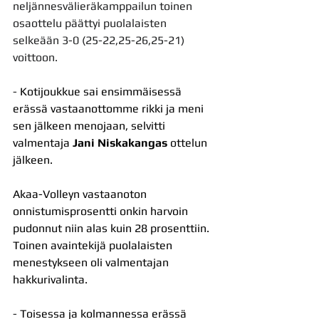
neljännesvälieräkamppailun toinen 
osaottelu päättyi puolalaisten 
selkeään 3-0 (25-22,25-26,25-21) 
voittoon.
- 
Kotijoukkue sai ensimmäisessä 
erässä vastaanottomme rikki ja meni 
sen jälkeen menojaan, selvitti 
valmentaja 
Jani Niskakangas
 ottelun 
jälkeen.
Akaa-Volleyn vastaanoton 
onnistumisprosentti onkin harvoin 
pudonnut niin alas kuin 28 prosenttiin. 
Toinen avaintekijä puolalaisten 
menestykseen oli valmentajan 
hakkurivalinta.
- 
Toisessa ja kolmannessa erässä 