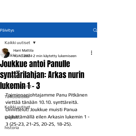
Päivitys
Kaikki uutiset
Harri Mattila
Kaikki uutiset
10.10.2024
2 min käytetty lukemiseen
Joukkue antoi Panulle
Uutiset
synttärilahjan: Arkas nurin
Ennakot
lukemin 1 - 3
Otteluraportit
Toiminnanjohtajamme Panu Pitkänen 
Talkoolaisille
viettää tänään 10.10. synttäreitä. 
Kaikki uutiset
Onnittelut! Joukkue muisti Panua 
päihittämällä eilen Arkasin lukemin 1 - 
English
3 (25-23, 21-25, 20-25, 18-25).
historia