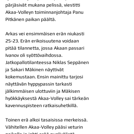
pärjäsivät mukana pelissä, viestitti 
Akaa-Volleyn toiminnanjohtaja Panu 
Pitkänen paikan päältä.
Arkas vei ensimmäisen erän niukasti 
25-23. Erän erikoisuutena voidaan 
pitää tilannetta, jossa Akaan passari 
Ivanov oli syöttövaihdossa. 
Jatkopallotilanteessa Niklas Seppänen 
ja Sakari Mäkinen näyttivät 
kokemustaan. Ensin mainittu tarjosi 
näyttävän hyppypassin tarkasti 
jälkimmäisen ulottuviin ja Mäkisen 
hyökkäyksestä Akaa-Volley sai tärkeän 
kavennuspisteen ratkaisuhetkillä.
Toinen erä alkoi tasaisissa merkeissä. 
Vähitellen Akaa-Volley pääsi veturin 