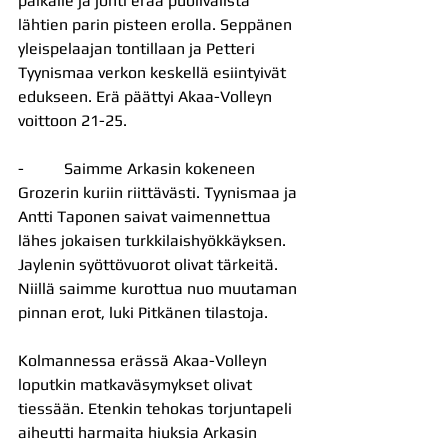
paikalle ja johti erää puolivälistä 
lähtien parin pisteen erolla. Seppänen 
yleispelaajan tontillaan ja Petteri 
Tyynismaa verkon keskellä esiintyivät 
edukseen. Erä päättyi Akaa-Volleyn 
voittoon 21-25.
-          Saimme Arkasin kokeneen 
Grozerin kuriin riittävästi. Tyynismaa ja 
Antti Taponen saivat vaimennettua 
lähes jokaisen turkkilaishyökkäyksen. 
Jaylenin syöttövuorot olivat tärkeitä. 
Niillä saimme kurottua nuo muutaman 
pinnan erot, luki Pitkänen tilastoja.
Kolmannessa erässä Akaa-Volleyn 
loputkin matkaväsymykset olivat 
tiessään. Etenkin tehokas torjuntapeli 
aiheutti harmaita hiuksia Arkasin 