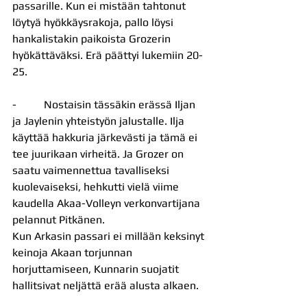
passarille. Kun ei mistään tahtonut 
löytyä hyökkäysrakoja, pallo löysi 
hankalistakin paikoista Grozerin 
hyökättäväksi. Erä päättyi lukemiin 20-
25.
-          Nostaisin tässäkin erässä Iljan 
ja Jaylenin yhteistyön jalustalle. Ilja 
käyttää hakkuria järkevästi ja tämä ei 
tee juurikaan virheitä. Ja Grozer on 
saatu vaimennettua tavalliseksi 
kuolevaiseksi, hehkutti vielä viime 
kaudella Akaa-Volleyn verkonvartijana 
pelannut Pitkänen.
Kun Arkasin passari ei millään keksinyt 
keinoja Akaan torjunnan 
horjuttamiseen, Kunnarin suojatit 
hallitsivat neljättä erää alusta alkaen.