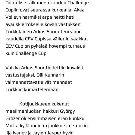
Odotukset alkaneen kauden Challenge 
Cupiin ovat seurassa korkealla. Akaa-
Volleyn harmiksi arpa heitti heti 
avauskierrokselle kovan vastuksen. 
Turkkilainen Arkas Spor eteni viime 
kaudella CEV Cupissa välieriin saakka. 
CEV Cup on pykälää kovempi turnaus 
kuin Challenge Cup.
Vaikka Arkas Spor tiedettiin kovaksi 
vastustajaksi, Olli Kunnarin 
valmennettavat eivät menneet 
Turkkiin kumartelemaan.
-          Kotijoukkueen kokenut 
maailmanluokan hakkuri György 
Grozer oli ensimmäisen erän kunkku. 
Mutta kyllä meidän joukkue ja etenkin 
Ilja Ivanov ja Jaylen Jasper hyvin 