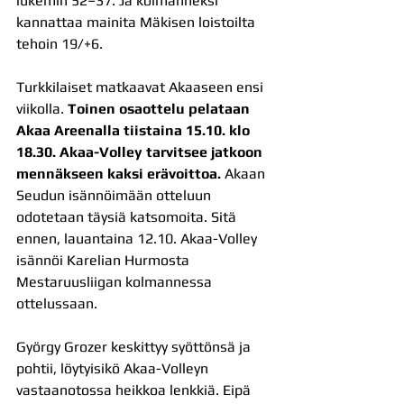
lukemin 52–37. Ja kolmanneksi 
kannattaa mainita Mäkisen loistoilta 
tehoin 19/+6.
Turkkilaiset matkaavat Akaaseen ensi 
viikolla. 
Toinen osaottelu pelataan 
Akaa Areenalla tiistaina 15.10. klo 
18.30. Akaa-Volley tarvitsee jatkoon 
mennäkseen kaksi erävoittoa.
 Akaan 
Seudun isännöimään otteluun 
odotetaan täysiä katsomoita. Sitä 
ennen, lauantaina 12.10. Akaa-Volley 
isännöi Karelian Hurmosta 
Mestaruusliigan kolmannessa 
ottelussaan.
György Grozer keskittyy syöttönsä ja 
pohtii, löytyisikö Akaa-Volleyn 
vastaanotossa heikkoa lenkkiä. Eipä 