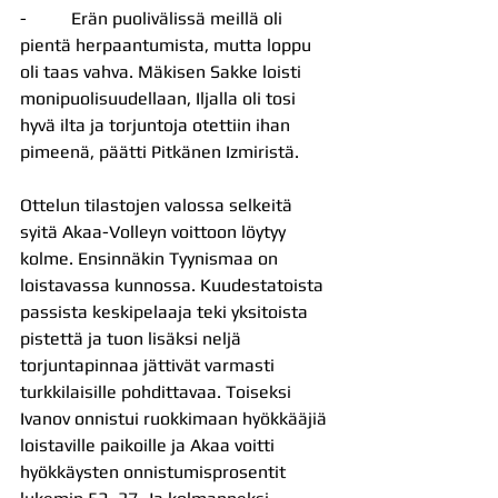
-          Erän puolivälissä meillä oli 
pientä herpaantumista, mutta loppu 
oli taas vahva. Mäkisen Sakke loisti 
monipuolisuudellaan, Iljalla oli tosi 
hyvä ilta ja torjuntoja otettiin ihan 
pimeenä, päätti Pitkänen Izmiristä.
Ottelun tilastojen valossa selkeitä 
syitä Akaa-Volleyn voittoon löytyy 
kolme. Ensinnäkin Tyynismaa on 
loistavassa kunnossa. Kuudestatoista 
passista keskipelaaja teki yksitoista 
pistettä ja tuon lisäksi neljä 
torjuntapinnaa jättivät varmasti 
turkkilaisille pohdittavaa. Toiseksi 
Ivanov onnistui ruokkimaan hyökkääjiä 
loistaville paikoille ja Akaa voitti 
hyökkäysten onnistumisprosentit 