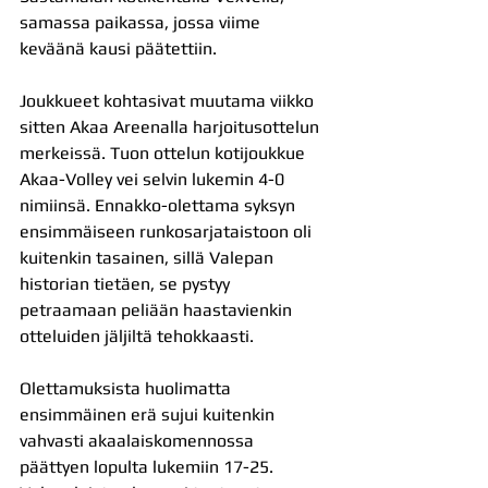
samassa paikassa, jossa viime 
keväänä kausi päätettiin.
Joukkueet kohtasivat muutama viikko 
sitten Akaa Areenalla harjoitusottelun 
merkeissä. Tuon ottelun kotijoukkue 
Akaa-Volley vei selvin lukemin 4-0 
nimiinsä. Ennakko-olettama syksyn 
ensimmäiseen runkosarjataistoon oli 
kuitenkin tasainen, sillä Valepan 
historian tietäen, se pystyy 
petraamaan peliään haastavienkin 
otteluiden jäljiltä tehokkaasti. 
Olettamuksista huolimatta 
ensimmäinen erä sujui kuitenkin 
vahvasti akaalaiskomennossa 
päättyen lopulta lukemiin 17-25. 