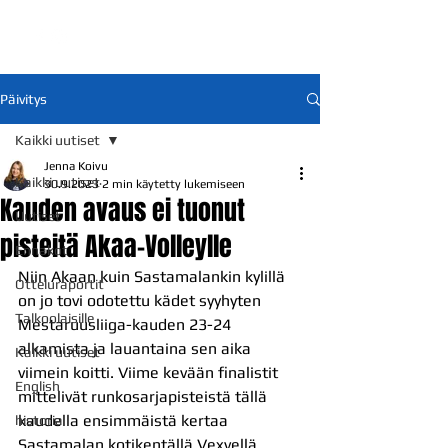
Päivitys
Kaikki uutiset
Jenna Koivu
Kaikki uutiset
30.9.2023
2 min käytetty lukemiseen
Kauden avaus ei tuonut
Uutiset
pisteitä Akaa-Volleylle
Ennakot
Niin Akaan kuin Sastamalankin kylillä 
Otteluraportit
on jo tovi odotettu kädet syyhyten 
Talkoolaisille
Mestaruusliiga-kauden 23-24 
alkamista ja lauantaina sen aika 
Kaikki uutiset
viimein koitti. Viime kevään finalistit 
English
mittelivät runkosarjapisteistä tällä 
kaudella ensimmäistä kertaa 
historia
Sastamalan kotikentällä Vexvellä, 