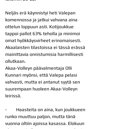
Neljäs erä käynnistyi heti Valepan 
komennossa ja jatkui vahvana aina 
ottelun loppuun asti. Kotijoukkue 
tappoi pallot 63% teholla ja minimoi 
omat hyökkäysvirheet erinomaisesti. 
Akaalaisten tilastoissa ei tässä erässä 
mainittavia onnistumisia harmillisesti 
ollutkaan. 
Akaa-Volleyn päävalmentaja Olli 
Kunnari myönsi, että Valepa pelasi 
vahvasti, mutta ei antanut syytä sen 
suurempaan huoleen Akaa-Volleyn 
leirissä.
-        Haasteita on aina, kun joukkueen 
runko muuttuu paljon, mutta tänä 
vuonna oltiin ajoissa kasassa. Elokuun 