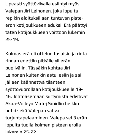
Upeasti syöttöviivalla esiintyi myös 
Valepan Jiri Leinonen, joka lopulta 
repikin aloituksillaan tuntuvan piste-
eron kotijoukkueen eduksi. Erä päättyi 
täten kotijoukkueen voittoon lukemin 
25-19. 
Kolmas erä oli ottelun tasaisin ja rinta 
rinnan edettiin pitkälle yli erän 
puolivälin. Tässäkin kohtaa Jiri 
Leinonen kuitenkin astui esiin ja sai 
jälleen käännettyä tilanteen 
syöttövuorollaan kotijoukkueelle 19-
16. Johtoasemaan siirtymistä edistivät 
Akaa-Volleyn Matej Smidlin heikko 
hetki sekä Valepan vahva 
torjuntapelaaminen. Valepa vei 3.erän 
lopulta tuolla kolmen pisteen erolla 
lukemin 25-22.