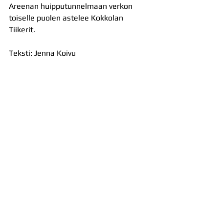
Areenan huipputunnelmaan verkon 
toiselle puolen astelee Kokkolan 
Tiikerit. 
Teksti: Jenna Koivu 
Olli Kunnari kaivanee 
valmennuskirjastaan oikeat pelimerkit 
kotiavaukseen mennessä 😉. Kuva: 
Markku Ruonala