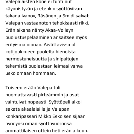
Valepalaisten kone ei tuntunut 
käynnistyvän ja etenkin syöttöviivan 
takana Ivanov, Räsänen ja Smidl saivat 
Valepan vastaanoton tehokkaasti rikki. 
Erän aikana nähty Akaa-Volleyn 
puolustuspelaaminen ansaitsee myös 
erityismaininnan. Aistittavissa oli 
kotijoukkueen puolelta hienoista 
hermostuneisuutta ja sinipaitojen 
tekemistä puolestaan leimasi vahva 
usko omaan hommaan. 
Toiseen erään Valepa tuli 
huomattavasti pirteämmin ja osat 
vaihtuivat nopeasti. Syöttöpeli alkoi 
sakata akaalaisilla ja Valepan 
konkaripassari Mikko Esko sen sijaan 
hyödynsi oman syöttövuoronsa 
ammattilaisen ottein heti erän alkuun. 