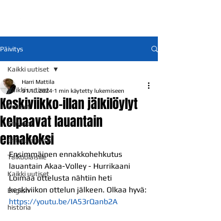
Päivitys
Kaikki uutiset
Harri Mattila
Kaikki uutiset
31.10.2024
1 min käytetty lukemiseen
Keskiviikko-illan jälkilöylyt
Uutiset
kelpaavat lauantain
Ennakot
ennakoksi
Otteluraportit
Ensimmäinen ennakkohehkutus 
Talkoolaisille
lauantain Akaa-Volley - Hurrikaani 
Kaikki uutiset
Loimaa ottelusta nähtiin heti 
keskiviikon ottelun jälkeen. Olkaa hyvä: 
English
https://youtu.be/IA53rQanb2A
historia