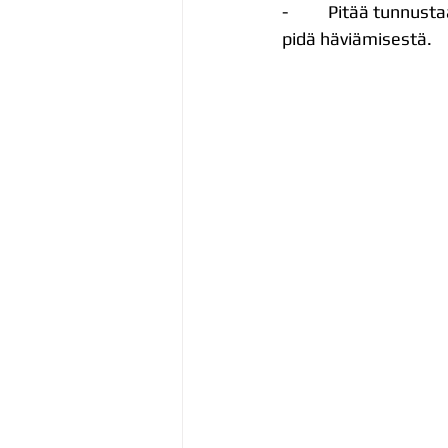
-          Pitää tunnu
pidä häviämisestä. 