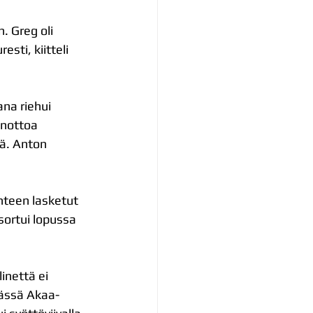
in. Greg
oli 
ti, kiitteli 
na riehui 
nottoa 
tä. Anton
yhteen lasketut 
sortui lopussa 
inettä ei 
erässä Akaa-