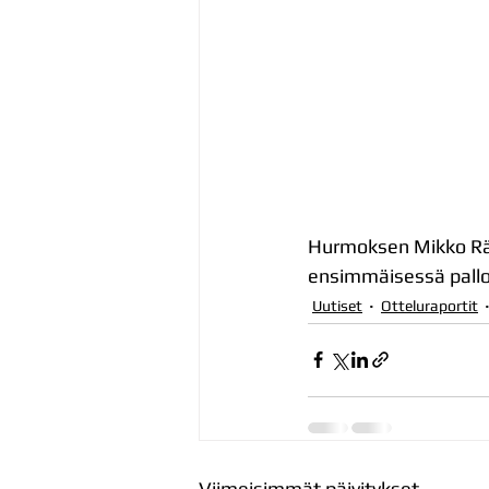
Hurmoksen Mikko Räsä
ensimmäisessä pallos
Uutiset
Otteluraportit
Viimeisimmät päivitykset