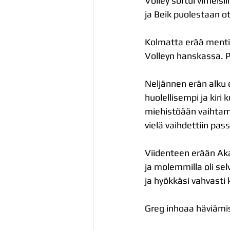
Volley sortui virheisi
ja Beik puolestaan ot
Kolmatta erää mentiin
Volleyn hanskassa. Pe
Neljännen erän alku 
huolellisempi ja kiri
miehistöään vaihtamall
vielä vaihdettiin pas
Viidenteen erään Akaa
ja molemmilla oli sel
ja hyökkäsi vahvasti k
Greg inhoaa häviämist