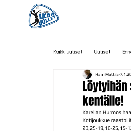
ETUSIVU
UUTISET
OTTELUT
Kaikki uutiset
Uutiset
Enn
Harri Mattila
7.1.2
historia
Löytyihän
kentälle!
Karelian Hurmos haas
Kotijoukkue raastoi 
20,25-19,16-25,15-12)