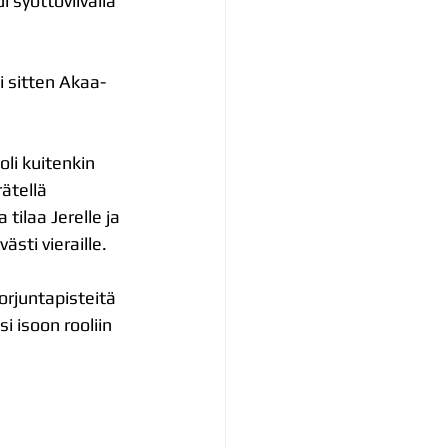
i syöttöviivalla 
i sitten Akaa-
li kuitenkin 
ätellä 
tilaa Jerelle ja 
ästi vieraille. 
orjuntapisteitä 
 isoon rooliin 