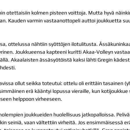
ummin otettaisiin kolmen pisteen voittoja. Mutta hyvä näink
n. Kauden varmin vastaanottopeli auttoi joukkuetta suures
sa, ottelussa nähtiin syöttöjen ilotulitusta. Ässäkuninkaa
inen. Joukkueensa kapteeni kuritti Akaa-Volleyn vastaa
sällä. Akaalaisten ässäsyötöistä kaksi lähti Gregin kädes
ahdesti.
issa ollut seikka toteutui: ottelu oli erittäin tasainen (
immäinen erä kääntyi lopussa vieraille, kun kotijoukkue 
een helppoon virheeseen. 
olempien joukkueiden huolellisuus jatkopalloissa. Peliväl
itkin seiniä, vaan vältettiin virheitä. Jos ensimmäisessä 