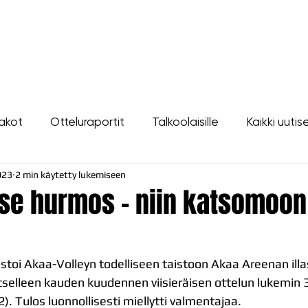
LIPUT
JOUKKUE
SEURA
TAPAHTUMAT
YHTEYSTIEDOT
akot
Otteluraportit
Talkoolaisille
Kaikki uutis
023
2 min käytetty lukemiseen
 se hurmos - niin katsomoon
toi Akaa-Volleyn todelliseen taistoon Akaa Areenan illa
itselleen kauden kuudennen viisieräisen ottelun lukemin 3
. Tulos luonnollisesti miellytti valmentajaa.