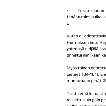
-          Toki mielu
tänään mies paikallaa
Olli.
Kuten oli odotettavis
Hurmoksen Eetu Häyr
yhteensä neljällä äs
onnistui niin ikään k
Myös toinen odotettav
pisteet 104-101). Ens
muutamaan perättäis
Toista erää leimasi m
roiskittu suin päin p