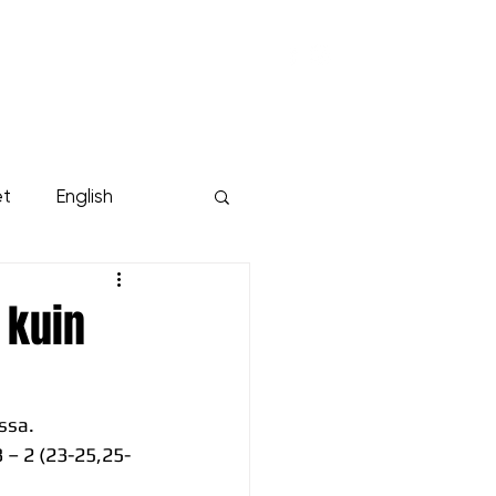
KUMPPANIT
YRITYKSILLE
Lisää...
et
English
 kuin
ssa. 
 – 2 (23-25,25-