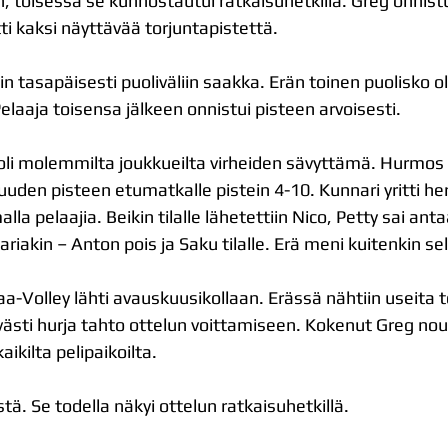
in, toisessa se kunnostautui ratkaisuhetkillä. Greg onnistu
ti kaksi näyttävää torjuntapistettä.
 tasapäisesti puoliväliin saakka. Erän toinen puolisko ol
laaja toisensa jälkeen onnistui pisteen arvoisesti. 
oli molemmilta joukkueilta virheiden sävyttämä. Hurmos o
 kuuden pisteen etumatkalle pistein 4-10. Kunnari yritti her
a pelaajia. Beikin tilalle lähetettiin Nico, Petty sai antaa 
sariakin – Anton pois ja Saku
tilalle. Erä meni kuitenkin selv
-Volley lähti avauskuusikollaan. Erässä nähtiin useita t
västi hurja tahto ottelun voittamiseen. Kokenut Greg nousi
aikilta pelipaikoilta.
ä. Se todella näkyi ottelun ratkaisuhetkillä.