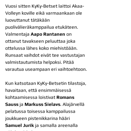
Vuosi sitten KyKy-Betset laittoi Akaa-
Volleyn koville eikä varmaankaan ole 
luovuttanut tätäkään 
puolivälieräkamppailua etukäteen. 
Valmentaja 
Aapo Rantanen 
on 
ottanut tavakseen peluuttaa joka 
ottelussa lähes koko miehistöään. 
Runsaat vaihdot eivät tee vastustajan 
valmistautumista helpoksi. Pitää 
varautua useampaan eri vaihtoehtoon.
Kun katsotaan KyKy-Betsetin tilastoja, 
havaitaan, että ensimmäisessä 
kohtaamisessa loistivat 
Romans 
Sauss
 ja 
Markuss Sielavs
. Alajärvellä 
pelatussa toisessa kamppailussa 
joukkueen pistenikkarina hääri 
Samuel Jurik
 ja samalla areenalla 