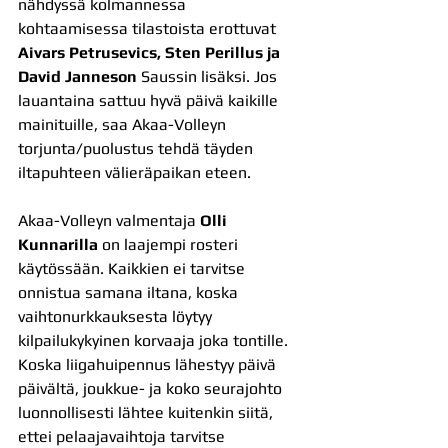
nähdyssä kolmannessa 
kohtaamisessa tilastoista erottuvat 
Aivars Petrusevics, Sten Perillus ja 
David Janneson 
Saussin lisäksi. Jos 
lauantaina sattuu hyvä päivä kaikille 
mainituille, saa Akaa-Volleyn 
torjunta/puolustus tehdä täyden 
iltapuhteen välieräpaikan eteen.
Akaa-Volleyn valmentaja 
Olli 
Kunnarilla
 on laajempi rosteri 
käytössään. Kaikkien ei tarvitse 
onnistua samana iltana, koska 
vaihtonurkkauksesta löytyy 
kilpailukykyinen korvaaja joka tontille. 
Koska liigahuipennus lähestyy päivä 
päivältä, joukkue- ja koko seurajohto 
luonnollisesti lähtee kuitenkin siitä, 
ettei pelaajavaihtoja tarvitse 