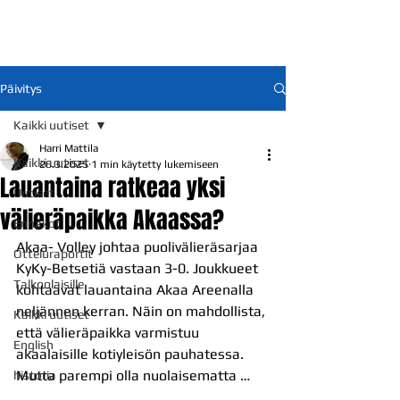
Päivitys
Kaikki uutiset
Harri Mattila
Kaikki uutiset
26.3.2025
1 min käytetty lukemiseen
Lauantaina ratkeaa yksi
Uutiset
välieräpaikka Akaassa?
Ennakot
Akaa- Volley johtaa puolivälieräsarjaa 
Otteluraportit
KyKy-Betsetiä vastaan 3-0. Joukkueet 
Talkoolaisille
kohtaavat lauantaina Akaa Areenalla 
neljännen kerran. Näin on mahdollista, 
Kaikki uutiset
että välieräpaikka varmistuu 
English
akaalaisille kotiyleisön pauhatessa. 
Mutta parempi olla nuolaisematta …
historia