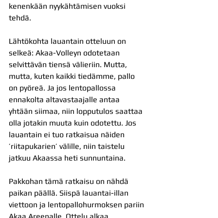
kenenkään nyykähtämisen vuoksi 
tehdä.
Lähtökohta lauantain otteluun on 
selkeä: Akaa-Volleyn odotetaan 
selvittävän tiensä välieriin. Mutta, 
mutta, kuten kaikki tiedämme, pallo 
on pyöreä. Ja jos lentopallossa 
ennakolta altavastaajalle antaa 
yhtään siimaa, niin lopputulos saattaa 
olla jotakin muuta kuin odotettu. Jos 
lauantain ei tuo ratkaisua näiden 
’riitapukarien’ välille, niin taistelu 
jatkuu Akaassa heti sunnuntaina.
Pakkohan tämä ratkaisu on nähdä 
paikan päällä. Siispä lauantai-illan 
viettoon ja lentopallohurmoksen pariin 
Akaa Areenalle. Ottelu alkaa 