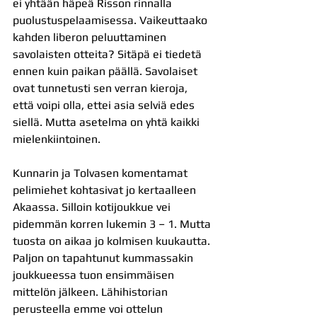
ei yhtään häpeä Risson rinnalla 
puolustuspelaamisessa. Vaikeuttaako 
kahden liberon peluuttaminen 
savolaisten otteita? Sitäpä ei tiedetä 
ennen kuin paikan päällä. Savolaiset 
ovat tunnetusti sen verran kieroja, 
että voipi olla, ettei asia selviä edes 
siellä. Mutta asetelma on yhtä kaikki 
mielenkiintoinen.
Kunnarin ja Tolvasen komentamat 
pelimiehet kohtasivat jo kertaalleen 
Akaassa. Silloin kotijoukkue vei 
pidemmän korren lukemin 3 – 1. Mutta 
tuosta on aikaa jo kolmisen kuukautta. 
Paljon on tapahtunut kummassakin 
joukkueessa tuon ensimmäisen 
mittelön jälkeen. Lähihistorian 
perusteella emme voi ottelun 