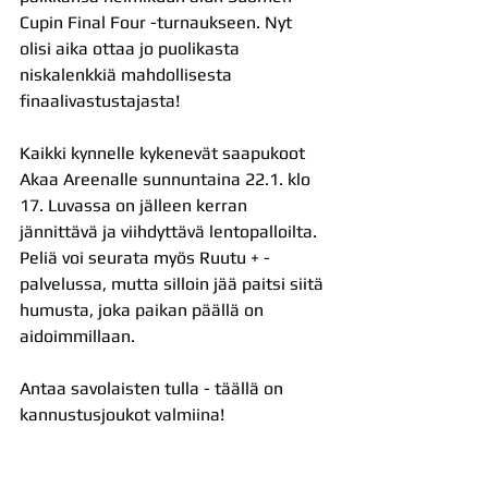
Cupin Final Four -turnaukseen. Nyt 
olisi aika ottaa jo puolikasta 
niskalenkkiä mahdollisesta 
finaalivastustajasta!
Kaikki kynnelle kykenevät saapukoot 
Akaa Areenalle sunnuntaina 22.1. klo 
17. Luvassa on jälleen kerran 
jännittävä ja viihdyttävä lentopalloilta. 
Peliä voi seurata myös Ruutu + -
palvelussa, mutta silloin jää paitsi siitä 
humusta, joka paikan päällä on 
aidoimmillaan.
Antaa savolaisten tulla - täällä on 
kannustusjoukot valmiina!