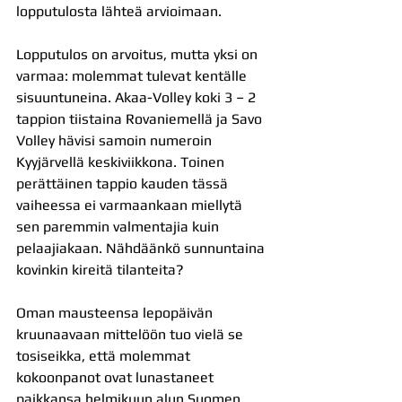
lopputulosta lähteä arvioimaan.
Lopputulos on arvoitus, mutta yksi on 
varmaa: molemmat tulevat kentälle 
sisuuntuneina. Akaa-Volley koki 3 – 2 
tappion tiistaina Rovaniemellä ja Savo 
Volley hävisi samoin numeroin 
Kyyjärvellä keskiviikkona. Toinen 
perättäinen tappio kauden tässä 
vaiheessa ei varmaankaan miellytä 
sen paremmin valmentajia kuin 
pelaajiakaan. Nähdäänkö sunnuntaina 
kovinkin kireitä tilanteita?
Oman mausteensa lepopäivän 
kruunaavaan mittelöön tuo vielä se 
tosiseikka, että molemmat 
kokoonpanot ovat lunastaneet 
paikkansa helmikuun alun Suomen 