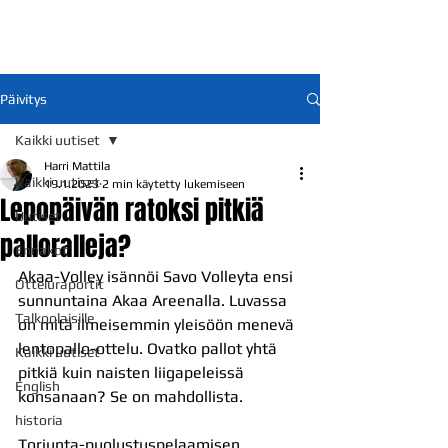
Päivitys
Kaikki uutiset
Harri Mattila
Kaikki uutiset
19.1.2023
2 min käytetty lukemiseen
Lepopäivän ratoksi pitkiä
Uutiset
palloralleja?
Ennakot
Akaa-Volley isännöi Savo Volleyta ensi 
Otteluraportit
sunnuntaina Akaa Areenalla. Luvassa 
Talkoolaisille
on mitä ilmeisemmin yleisöön menevä 
lentopallo-ottelu. Ovatko pallot yhtä 
Kaikki uutiset
pitkiä kuin naisten liigapeleissä 
English
konsanaan? Se on mahdollista. 
historia
Torjunta-puolustuspelaamisen 