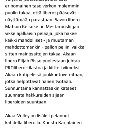
erinomainen taso verkon molemmin 
puolin takaa, että liberot pääsevät 
näyttämään parastaan. Savon libero 
Matsuo Keisuke on Mestaruusliigan 
vikkeläjalkaisin pelaaja, joka hakee 
kaikki mahdolliset - ja muutaman 
mahdottomankin - pallon peliin, vaikka 
sitten mainosaitojen takaa. Akaan 
libero Elijah Risso puolestaan johtaa 
PROlibero-tilastoa ja kiitteli viimeksi 
Akaan kotipelissä joukkuetovereitaan, 
jotka helpottavat hänen työtään. 
Sunnuntaina kannattaakin katseet 
suunnata hakkureiden sijaan 
liberoiden suuntaan.
Akaa-Volley on lisäksi pelannut 
kahdella liberolla. Konsta Karjalainen 