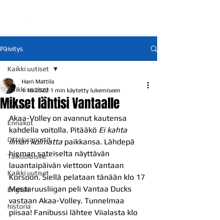
Päivitys
Kaikki uutiset
Harri Mattila
Kaikki uutiset
1.10.2022
1 min käytetty lukemiseen
Mikset lähtisi Vantaalle
Uutiset
Akaa-Volley on avannut kautensa 
Ennakot
kahdella voitolla. Pitääkö 
Ei kahta 
Otteluraportit
ilman kolmatta
 paikkansa. Lähdepä 
hieman sateiselta näyttävän 
Talkoolaisille
lauantaipäivän viettoon Vantaan 
Kaikki uutiset
Korsoon. Siellä pelataan tänään klo 17 
Mestaruusliigan peli Vantaa Ducks 
English
vastaan Akaa-Volley. Tunnelmaa 
historia
piisaa! Fanibussi lähtee Viialasta klo 