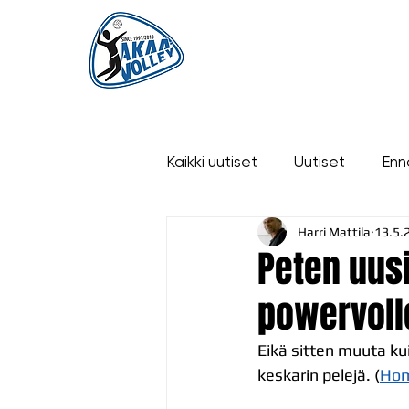
ETUSIVU
UUTISET
OTTELUT
Kaikki uutiset
Uutiset
Enn
Harri Mattila
13.5.
historia
Peten uus
powervoll
Eikä sitten muuta k
keskarin pelejä. (
Hom