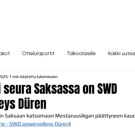
LIPUT
JOUKKUE
SEURA
TAPAHTUMAT
YHTEYSTIEDOT
akot
Otteluraportit
Talkoolaisille
Kaikki uutis
2025
1 min käytetty lukemiseen
i seura Saksassa on SWD
eys Düren
uin Saksaan katsomaan Mestaruusliigan päättyneen kau
e - SWD powervolleys Düren
)