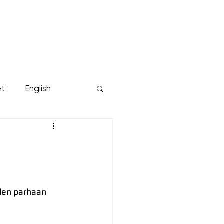
KUMPPANIT
YRITYKSILLE
Lisää...
et
English
den parhaan 