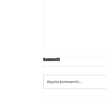
Kommentit
Kirjoita kommentti...
Hopeaa Antille EM-kisoista!