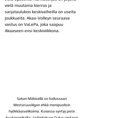
vielä muutama kierros ja 
sarjataulukon keskivaiheilla on useita 
joukkueita. Akaa-Volleyn seuraava 
vastus on VaLePa, joka saapuu 
Akaaseen ensi keskiviikkona.
Sakari Mäkisellä on hallussaan 
Mestaruusliigan ehkä monipuolisin 
hyökkäysvalikoima. Kuvassa syntyy piste 
kuutospaikalta. (arkistokuva Oulua vastaan 