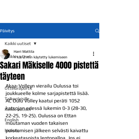
Päivitys
Kaikki uutiset
Harri Mattila
Kaikki uutiset
11.3.
2 min käytetty lukemiseen
Sakari Mäkiselle 4000 pistettä
Uutiset
täyteen
Ennakot
Akaa-Volleyn vierailu Oulussa toi 
Otteluraportit
joukkueelle kolme sarjapistettä lisää. 
Talkoolaisille
AC Oulu Volley kaatui peräti 1052 
katsojan edessä lukemin 0-3 (28-30, 
Kaikki uutiset
22-25, 19-25). Oulussa on Ettan 
English
muutaman vuoden takaisen 
poistumisen jälkeen selvästi kaivattu 
historia
korkeatasoista lentopalloa. Jos ei 