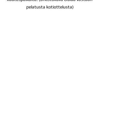
pelatusta kotiottelusta)
Katso kaikki
Viimeisimmät päivitykset