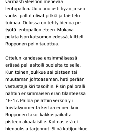
varmasti yleisöön menevää 
lentopalloa. Oulu puolusti hyvin ja sen 
vuoksi pallot olivat pitkiä ja taistelu 
tuimaa. Oulussa on tehty hienoa pr-
työtä lentopallon eteen. Mukava 
pelata ison katsomon edessä, kiitteli 
Ropponen pelin tauottua.
Ottelun kahdessa ensimmäisessä 
erässä peli aaltoili puolelta toiselle. 
Kun toinen joukkue sai pisteen tai 
muutaman johtoaseman, heti perään 
vastustaja kiri tasoihin. Pisin palloralli 
nähtiin ensimmäisen erän tilanteessa 
16-17. Palloa pelattiin verkon yli 
toistakymmentä kertaa ennen kuin 
Ropponen takoi kakkospaikalta 
pisteen akaalaisille. Kolmas erä ei 
hienouksia tarjonnut. Siinä kotijoukkue 