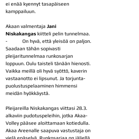
ei enää kyennyt tasapäiseen 
kamppailuun.
Akaan valmentaja 
Jani 
Niskakangas
 kiitteli pelin tunnelmaa.
-            On hyvä, että yleisöä on paljon. 
Saadaan tähän sopivasti 
pleijaritunnelmaa runkosarjan 
loppuun. Oulu taisteli tänään hienosti. 
Vaikka meillä oli hyvä syöttö, kaverin 
vastaanotto ei lipsunut. Ja torjunta-
puolustuspelaaminen himmensi 
meidän hyökkäystä.
Pleijareilla Niskakangas viittasi 28.3. 
alkaviin pudotuspeleihin, jotka Akaa-
Volley pääsee aloittamaan kotiedulla. 
Akaa Areenalle saapuva vastustaja on 
vielä epäselvä. Runkosarjaa on jäljellä 