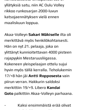
yllätyksiä satu, niin AC Oulu Volley 
rikkoo runkosarjan 2000-luvun 
katsojaennätyksen vielä ennen 
maaliskuun loppua.
Akaa-Volleyn 
Sakari Mäkiselle
 ilta oli 
merkittävä myös henkilökohtaisesti. 
Hän on nyt 21. pelaaja, joka on 
ylittänyt kunnioitettavan 4000 pisteen 
rajapyykin Mestaruusliigassa. 
Kokeneen yleispelaajan ottelu sujui 
hyvin myös tällä kerralla. Teholukemin 
17/+8 hän jäi 
Antti Ropposesta
 vain 
piirun verran. Hakkurin saldoksi 
merkittiin 19/+9. Libero 
Kandai 
Goto
 palkittiin Akaa-Volleyn parhaana.
-            Kaksi ensimmäistä erää olivat 