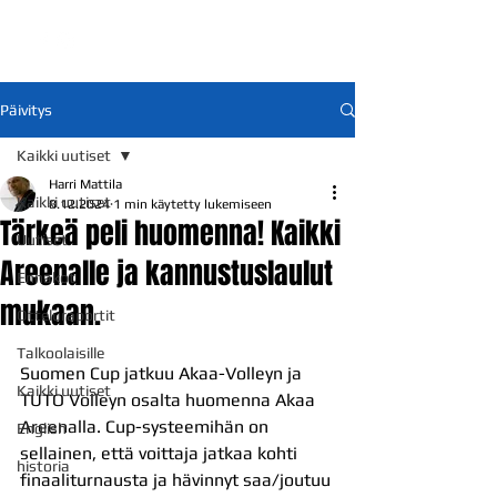
Päivitys
Kaikki uutiset
Harri Mattila
Kaikki uutiset
8.12.2024
1 min käytetty lukemiseen
Tärkeä peli huomenna! Kaikki
Uutiset
Areenalle ja kannustuslaulut
Ennakot
mukaan.
Otteluraportit
Talkoolaisille
Suomen Cup jatkuu Akaa-Volleyn ja 
Kaikki uutiset
TUTO Volleyn osalta huomenna Akaa 
Areenalla. Cup-systeemihän on 
English
sellainen, että voittaja jatkaa kohti 
historia
finaaliturnausta ja hävinnyt saa/joutuu 