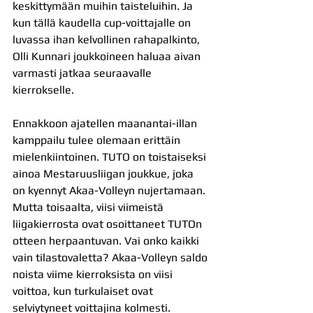
keskittymään muihin taisteluihin. Ja 
kun tällä kaudella cup-voittajalle on 
luvassa ihan kelvollinen rahapalkinto, 
Olli Kunnari joukkoineen haluaa aivan 
varmasti jatkaa seuraavalle 
kierrokselle.
Ennakkoon ajatellen maanantai-illan 
kamppailu tulee olemaan erittäin 
mielenkiintoinen. TUTO on toistaiseksi 
ainoa Mestaruusliigan joukkue, joka 
on kyennyt Akaa-Volleyn nujertamaan. 
Mutta toisaalta, viisi viimeistä 
liigakierrosta ovat osoittaneet TUTOn 
otteen herpaantuvan. Vai onko kaikki 
vain tilastovaletta? Akaa-Volleyn saldo 
noista viime kierroksista on viisi 
voittoa, kun turkulaiset ovat 
selviytyneet voittajina kolmesti.