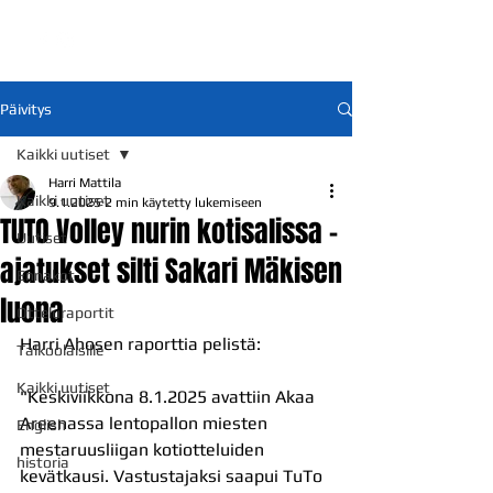
Päivitys
Kaikki uutiset
Harri Mattila
Kaikki uutiset
9.1.2025
2 min käytetty lukemiseen
TUTO Volley nurin kotisalissa -
Uutiset
ajatukset silti Sakari Mäkisen
Ennakot
luona
Otteluraportit
Harri Ahosen raporttia pelistä: 
Talkoolaisille
Kaikki uutiset
"Keskiviikkona 8.1.2025 avattiin Akaa 
Areenassa lentopallon miesten 
English
mestaruusliigan kotiotteluiden 
historia
kevätkausi. Vastustajaksi saapui TuTo 