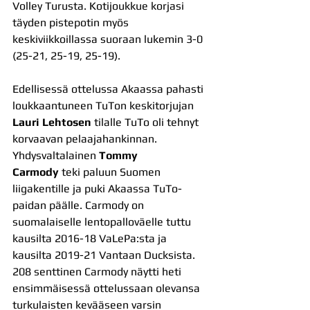
Volley Turusta. Kotijoukkue korjasi 
täyden pistepotin myös 
keskiviikkoillassa suoraan lukemin 3-0 
(25-21, 25-19, 25-19).
Edellisessä ottelussa Akaassa pahasti 
loukkaantuneen TuTon keskitorjujan 
Lauri Lehtosen
 tilalle TuTo oli tehnyt 
korvaavan pelaajahankinnan. 
Yhdysvaltalainen 
Tommy 
Carmody
 teki paluun Suomen 
liigakentille ja puki Akaassa TuTo-
paidan päälle. Carmody on 
suomalaiselle lentopalloväelle tuttu 
kausilta 2016-18 VaLePa:sta ja 
kausilta 2019-21 Vantaan Ducksista. 
208 senttinen Carmody näytti heti 
ensimmäisessä ottelussaan olevansa 
turkulaisten kevääseen varsin 