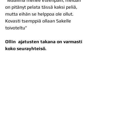
”Maailma menee eteenpäin, meidän 
on pitänyt pelata tässä kaksi peliä, 
mutta eihän se helppoa ole ollut. 
Kovasti tsemppiä ollaan Sakelle 
toivoteltu”
Ollin  ajatusten takana on varmasti 
koko seurayhteisö.
Akaa-Volley pelaa kevätkautta suurella 