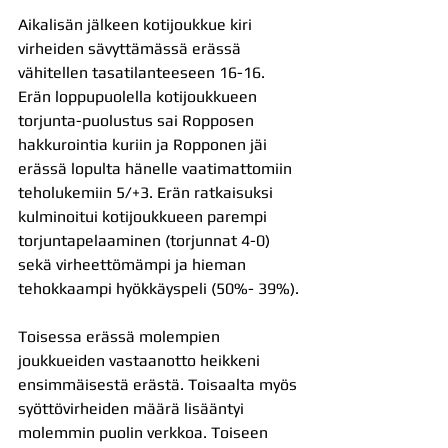
Aikalisän jälkeen kotijoukkue kiri 
virheiden sävyttämässä erässä 
vähitellen tasatilanteeseen 16-16. 
Erän loppupuolella kotijoukkueen 
torjunta-puolustus sai Ropposen 
hakkurointia kuriin ja Ropponen jäi 
erässä lopulta hänelle vaatimattomiin 
teholukemiin 5/+3. Erän ratkaisuksi 
kulminoitui kotijoukkueen parempi 
torjuntapelaaminen (torjunnat 4-0) 
sekä virheettömämpi ja hieman 
tehokkaampi hyökkäyspeli (50%- 39%).
Toisessa erässä molempien 
joukkueiden vastaanotto heikkeni 
ensimmäisestä erästä. Toisaalta myös 
syöttövirheiden määrä lisääntyi 
molemmin puolin verkkoa. Toiseen 