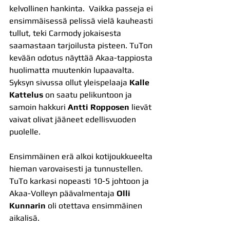
kelvollinen hankinta.  Vaikka passeja ei 
ensimmäisessä pelissä vielä kauheasti 
tullut, teki Carmody jokaisesta 
saamastaan tarjoilusta pisteen. TuTon 
kevään odotus näyttää Akaa-tappiosta 
huolimatta muutenkin lupaavalta. 
Syksyn sivussa ollut yleispelaaja 
Kalle 
Kattelus
 on saatu pelikuntoon ja 
samoin hakkuri 
Antti Ropposen
 lievät 
vaivat olivat jääneet edellisvuoden 
puolelle.
Ensimmäinen erä alkoi kotijoukkueelta 
hieman varovaisesti ja tunnustellen. 
TuTo karkasi nopeasti 10-5 johtoon ja 
Akaa-Volleyn päävalmentaja 
Olli 
Kunnarin
 oli otettava ensimmäinen 
aikalisä.