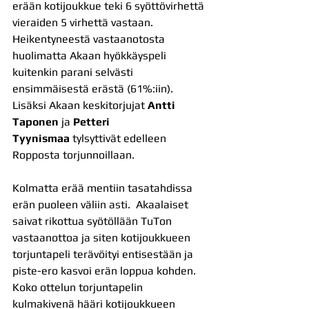
erään kotijoukkue teki 6 syöttövirhettä 
vieraiden 5 virhettä vastaan. 
Heikentyneestä vastaanotosta 
huolimatta Akaan hyökkäyspeli 
kuitenkin parani selvästi 
ensimmäisestä erästä (61%:iin). 
Lisäksi Akaan keskitorjujat 
Antti 
Taponen
 ja
 Petteri 
Tyynismaa
 tylsyttivät edelleen 
Ropposta torjunnoillaan. 
Kolmatta erää mentiin tasatahdissa 
erän puoleen väliin asti.  Akaalaiset 
saivat rikottua syötöllään TuTon 
vastaanottoa ja siten kotijoukkueen 
torjuntapeli terävöityi entisestään ja 
piste-ero kasvoi erän loppua kohden. 
Koko ottelun torjuntapelin 
kulmakivenä hääri kotijoukkueen 