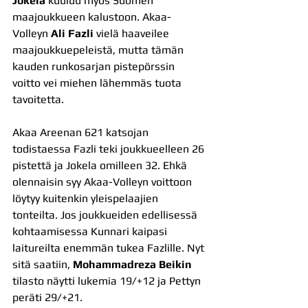
Jokela
 kuuluu myös Suomen 
maajoukkueen kalustoon. Akaa-
Volleyn 
Ali Fazli
 vielä haaveilee 
maajoukkuepeleistä, mutta tämän 
kauden runkosarjan pistepörssin 
voitto vei miehen lähemmäs tuota 
tavoitetta.
Akaa Areenan 621 katsojan 
todistaessa Fazli teki joukkueelleen 26 
pistettä ja Jokela omilleen 32. Ehkä 
olennaisin syy Akaa-Volleyn voittoon 
löytyy kuitenkin yleispelaajien 
tonteilta. Jos joukkueiden edellisessä 
kohtaamisessa Kunnari kaipasi 
laitureilta enemmän tukea Fazlille. Nyt 
sitä saatiin, 
Mohammadreza Beikin
tilasto näytti lukemia 19/+12 ja Pettyn 
peräti 29/+21.