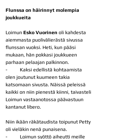
Flunssa on häirinnyt molempia 
joukkueita
Loimun 
Esko Vuorinen
 oli kahdesta 
aiemmasta puolivälierästä sivussa 
flunssan vuoksi. Heti, kun pääsi 
mukaan, hän pokkasi joukkueen 
parhaan pelaajan palkinnon.
-          Kaksi edellistä kohtaamista 
olen joutunut kuumeen takia 
katsomaan sivusta. Näissä peleissä 
kaikki on niin pienestä kiinni, taivasteli 
Loimun vastaanotossa päävastuun 
kantanut libero.
Niin ikään räkätaudista toipunut Petty 
oli vieläkin nenä punaisena.
-          Loimun syöttö aiheutti meille 