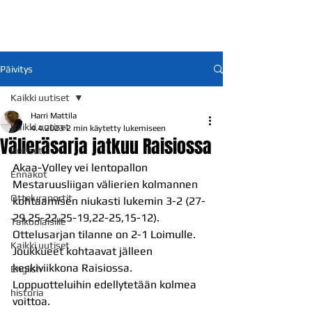
Päivitys
Kaikki uutiset
Harri Mattila
Kaikki uutiset
4.4.2023
2 min käytetty lukemiseen
Välieräsarja jatkuu Raisiossa
Uutiset
Akaa-Volley vei lentopallon 
Ennakot
Mestaruusliigan välierien kolmannen 
Otteluraportit
kohtaamisen niukasti lukemin 3-2 (27-
29,25-22,25-19,22-25,15-12). 
Talkoolaisille
Ottelusarjan tilanne on 2-1 Loimulle. 
Kaikki uutiset
Joukkueet kohtaavat jälleen 
keskiviikkona Raisiossa. 
English
Loppuotteluihin edellytetään kolmea 
historia
voittoa.