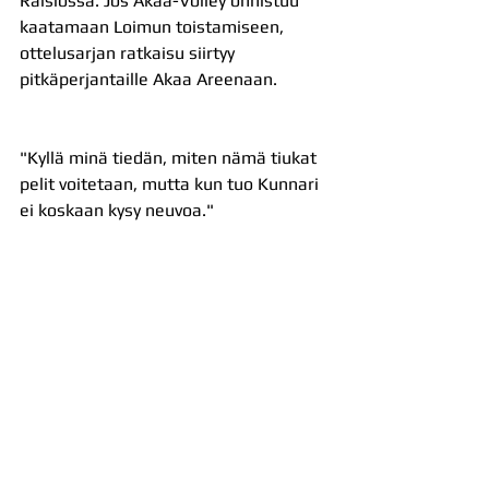
Raisiossa. Jos Akaa-Volley onnistuu 
kaatamaan Loimun toistamiseen, 
ottelusarjan ratkaisu siirtyy 
pitkäperjantaille Akaa Areenaan.
"Kyllä minä tiedän, miten nämä tiukat 
pelit voitetaan, mutta kun tuo Kunnari 
ei koskaan kysy neuvoa."