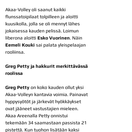
Akaa-Volley oli saanut kaikki 
flunssatoipilaat tolpilleen ja aloitti 
kuusikolla, jolla se oli mennyt lähes 
jokaisessa kauden pelissä. Loimun 
liberona aloitti 
Esko Vuorinen
. Näin 
Eemeli Kouki
 sai palata yleispelaajan 
rooliinsa.
Greg Petty ja hakkurit merkittävässä 
roolissa
Greg Petty
 on koko kauden ollut yksi 
Akaa-Volleyn kantavia voimia. Painavat 
hyppysyötöt ja järkevät hyökkäykset 
ovat jääneet vastustajien mieleen. 
Akaa Areenalla Petty onnistui 
tekemään 34 saamastaan passista 21 
pistettä. Kun tuohon lisätään kaksi 