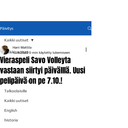
Päivitys
Kaikki uutiset
Harri Mattila
Kaikki uutiset
12.9.2022
0 min käytetty lukemiseen
Vieraspeli Savo Volleyta
Uutiset
vastaan siirtyi päivälllä. Uusi
Ennakot
pelipäivä on pe 7.10.!
Otteluraportit
Talkoolaisille
Kaikki uutiset
English
historia