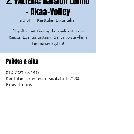
2. VÄLIERÄ: Raision Loimu
- Akaa-Volley
la 01.4.
  |  
Kerttulan Liikuntahalli
Playoff-kevät tiivistyy, kun välierät alkaa
Raision Loimua vastaan! Sinivalkoista ylle ja
fanibussin kyytiin!
Paikka & aika
01.4.2023 klo 18.00
Kerttulan Liikuntahalli, Kisakatu 4, 21200
Raisio, Finland
Jaa tapahtuma