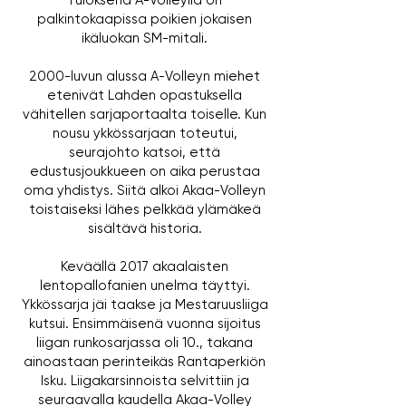
Tuloksena A-Volleylla on
palkintokaapissa poikien jokaisen
ikäluokan SM-mitali.
2000-luvun alussa A-Volleyn miehet
etenivät Lahden opastuksella
vähitellen sarjaportaalta toiselle. Kun
nousu ykkössarjaan toteutui,
seurajohto katsoi, että
edustusjoukkueen on aika perustaa
oma yhdistys. Siitä alkoi Akaa-Volleyn
toistaiseksi lähes pelkkää ylämäkeä
sisältävä historia.
Keväällä 2017 akaalaisten
lentopallofanien unelma täyttyi.
Ykkössarja jäi taakse ja Mestaruusliiga
kutsui. Ensimmäisenä vuonna sijoitus
liigan runkosarjassa oli 10., takana
ainoastaan perinteikäs Rantaperkiön
Isku. Liigakarsinnoista selvittiin ja
seuraavalla kaudella Akaa-Volley