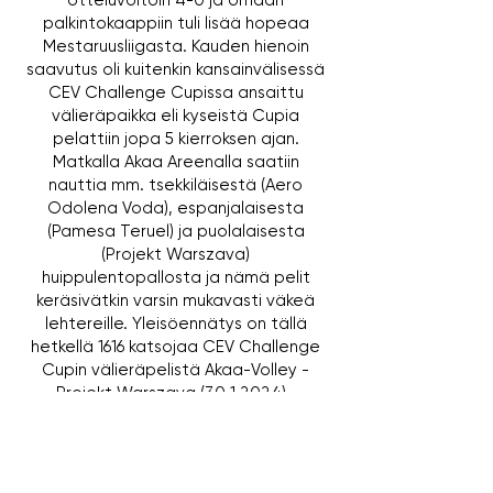
otteluvoitoin 4-0 ja omaan
palkintokaappiin tuli lisää hopeaa
Mestaruusliigasta. Kauden hienoin
saavutus oli kuitenkin kansainvälisessä
CEV Challenge Cupissa ansaittu
välieräpaikka eli kyseistä Cupia
pelattiin jopa 5 kierroksen ajan.
Matkalla Akaa Areenalla saatiin
nauttia mm. tsekkiläisestä (Aero
Odolena Voda), espanjalaisesta
(Pamesa Teruel) ja puolalaisesta
(Projekt Warszava)
huippulentopallosta ja nämä pelit
keräsivätkin varsin mukavasti väkeä
lehtereille. Yleisöennätys on tällä
hetkellä 1616 katsojaa CEV Challenge
Cupin välieräpelistä Akaa-Volley -
Projekt Warszava
(30.1.2024)
.
Millaisiin tunnelmiin päättyy kausi
2024-25? Tavoitteita on vain yksi ja
sitä havittelemaan on kerätty jälleen