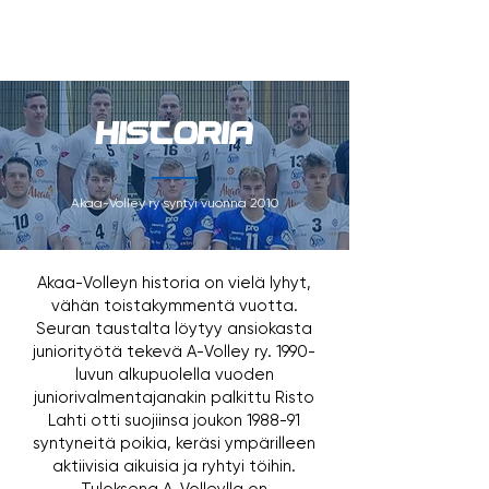
HISTORIA
Akaa-Volley ry syntyi vuonna 2010
Akaa-Volleyn historia on vielä lyhyt,
vähän toistakymmentä vuotta.
Seuran taustalta löytyy ansiokasta
juniorityötä tekevä A-Volley ry. 1990-
luvun alkupuolella vuoden
juniorivalmentajanakin palkittu Risto
Lahti otti suojiinsa joukon 1988-91
syntyneitä poikia, keräsi ympärilleen
aktiivisia aikuisia ja ryhtyi töihin.