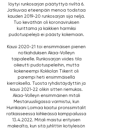
löytyi runkosarjan päätyttyä riviltä 6.
Jatkuvaa eteenpäin menoa todistaa
kauden 2019-20 runkosarjan sija neljä.
Tuo keväthän oli koronaviruksen
kurittama ja kaikkien harmiksi
pudotuspelejä ei päästy kokemaan.
Kausi 2020-21 toi ensimmäisen pienen
notkahduksen Akaa-Volleyn
taipaleelle. Runkosarjan viides tila
oikeutti pudotuspeleihin, mutta
kokeneempi Kokkolan Tiikerit oli
parempi heti ensimmäisellä
kierroksella.
Tuosta ryhdistäydyttiin ja
kausi 2021-22 olikin sitten riemukas.
Akaa-Volleyn ensimmäinen mitali
Mestaruusliigassa varmistui, kun
Hurrikaani Loimaa kaatui pronssimitalit
ratkaisseessa kiihkeässä kamppailussa
13.4.2022
. Mitali maistui erityisen
makealta, kun sitä juhlittiin kotiyleisön