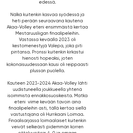
edessä.
Nälkä kuitenkin kasvaa syödessä ja
heti perään seuraavana kautena
Akaa-Volley eteni ensimmäistä kertaa
Mestaruusliigan finaalipeleihin.
Vastassa keväällä 2023 oli
kestomenestyjä Valepa, joka piti
pintansa. Pronssi kuitenkin kirkastui
hienosti hopeaksi, joten
kokonaisuudessaan kausi oli reippaasti
plussan puolella.
Kauteen
2023-2024
Akaa-Volley lähti
uudistuneella joukkueella yhtenä
isoimmista ennakkosuosikeista. Matka
eteni viime kevään tavoin aina
finaalipeleihin asti, tällä kertaa siellä
vastustajana oli Hurrikaani Loimaa.
Finaalisarjassa loimaalaiset kuitenkin
veivät selkeästi pidemmän korren