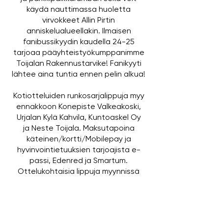
käydä nauttimassa huoletta
virvokkeet
Allin Pirtin
anniskelualueellakin. Ilmaisen
fanibussikyydin kaudella 24-25
tarjoaa pääyhteistyökumppanimme
Toijalan Rakennustarvike
!​​ Fanikyyti
lähtee aina tuntia ennen pelin alkua!
Kotiotteluiden runkosarjalippuja myy
ennakkoon
Konepiste Valkeakoski
,
Urjalan Kylä Kahvila
,
Kuntoaskel Oy
ja
Neste Toijala.
Maksutapoina
käteinen/kortti/Mobilepay ja
hyvinvointietuuksien tarjoajista e-
passi, Edenred ja Smartum.
Ottelukohtaisia lippuja myynnissä
kauempaa tuleville myös
lippu.fi -
palvelussa!