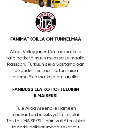
FANIMATKOILLA ON TUNNELMAA
Akaa-Volley järjestää fanimatkoja
tällä hetkellä muun muassa Loimaalle,
Raisioon, Turkuun sekä Sastamalaan
ja kauden mittaan satunnaisia
pitempiäkin matkoja on tarjolla.
FANIBUSSILLA KOTIOTTELUIHIN
ILMAISEKSI
Tule Akaa Areenalle
Hämeen
turistiauton
bussikyydillä Toijalan
Torilta ILMAISEKSI - näin vältät ruuhkat
ja parkkipaikkarumban sekä voit