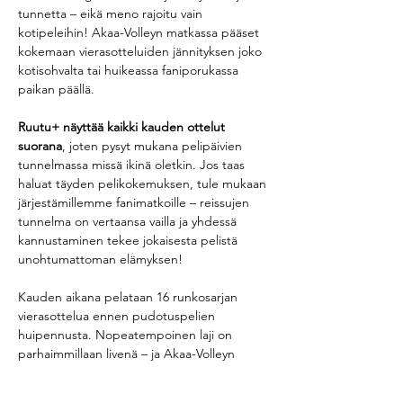
tunnetta – eikä meno rajoitu vain 
kotipeleihin! Akaa-Volleyn matkassa pääset 
kokemaan vierasotteluiden jännityksen joko 
kotisohvalta tai huikeassa faniporukassa 
paikan päällä.
Ruutu+ näyttää kaikki kauden ottelut 
suorana
, joten pysyt mukana pelipäivien 
tunnelmassa missä ikinä oletkin. Jos taas 
haluat täyden pelikokemuksen, tule mukaan 
järjestämillemme fanimatkoille – reissujen 
tunnelma on vertaansa vailla ja yhdessä 
kannustaminen tekee jokaisesta pelistä 
unohtumattoman elämyksen!
Kauden aikana pelataan 16 runkosarjan 
vierasottelua ennen pudotuspelien 
huipennusta. Nopeatempoinen laji on 
parhaimmillaan livenä – ja Akaa-Volleyn 
kannattajaporukka näyttää, mitä 
intohimoinen fanikulttuuri todella tarkoittaa.