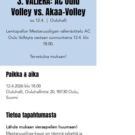
3. VÄLIERÄ: AC Oulu
Volley vs. Akaa-Volley
su 12.4.
  |  
Ouluhalli
Lentopallon Mestaruusliigan välieräottelu AC
Oulu Volleyta vastaan sunnuntaina 12.4. klo
18.00.
Tervetuloa mukaan!
Paikka & aika
12.4.2026 klo 18.00
Ouluhalli, Ouluhallintie 20, 90130 Oulu,
Suomi
Tietoa tapahtumasta
Lähde mukaan vieraspelien huumaan!
Mestaruusliiga-kausi on täynnä sykettä ja 