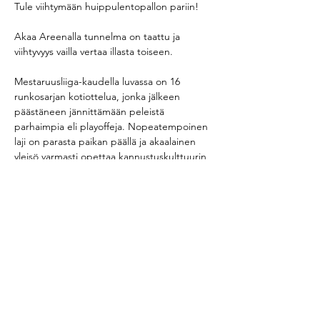
Tule viihtymään huippulentopallon pariin!
Akaa Areenalla tunnelma on taattu ja 
viihtyvyys vailla vertaa illasta toiseen.
Mestaruusliiga-kaudella luvassa on 16 
runkosarjan kotiottelua, jonka jälkeen 
päästäneen jännittämään peleistä 
parhaimpia eli playoffeja. Nopeatempoinen 
laji on parasta paikan päällä ja akaalainen 
yleisö varmasti opettaa kannustuskulttuurin 
jokaiselle!
Jaa tapahtuma