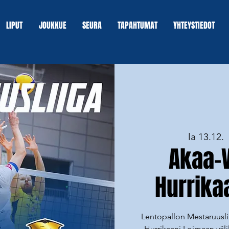
LIPUT
JOUKKUE
SEURA
TAPAHTUMAT
YHTEYSTIEDOT
la 13.12.
  
Akaa-V
Hurrika
Lentopallon Mestaruuslii
Hurrikaani Loimaan välil