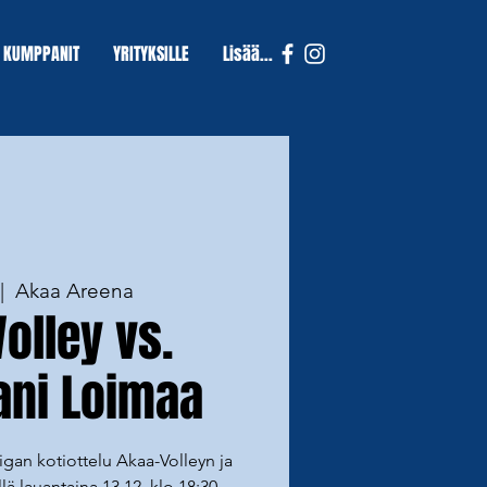
KUMPPANIT
YRITYKSILLE
Lisää...
|  
Akaa Areena
olley vs.
ani Loimaa
gan kotiottelu Akaa-Volleyn ja
lä lauantaina 13.12. klo 18:30 -