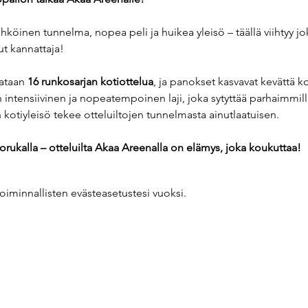
hköinen tunnelma, nopea peli ja huikea yleisö – täällä viihtyy jo
ut kannattaja!
ataan 
16 runkosarjan kotiottelua
, ja panokset kasvavat kevättä ko
intensiivinen ja nopeatempoinen laji, joka sytyttää parhaimmilla
otiyleisö tekee otteluiltojen tunnelmasta ainutlaatuisen.
porukalla – otteluilta Akaa Areenalla on elämys, joka koukuttaa!
oiminnallisten evästeasetustesi vuoksi.