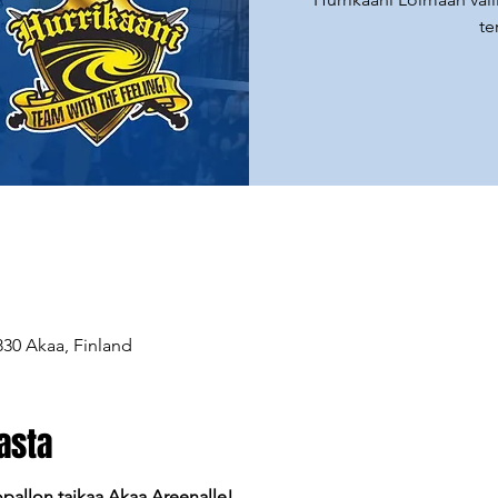
te
830 Akaa, Finland
asta
allon taikaa Akaa Areenalle!