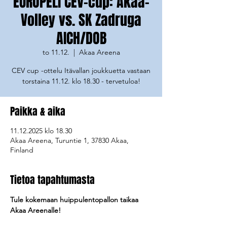
EUROPELI CEV-cup: Akaa-
Volley vs. SK Zadruga
AICH/DOB
to 11.12.
  |  
Akaa Areena
CEV cup -ottelu Itävallan joukkuetta vastaan
Paikka & aika
11.12.2025 klo 18.30
Akaa Areena, Turuntie 1, 37830 Akaa,
Finland
Tietoa tapahtumasta
Tule kokemaan huippulentopallon taikaa 
Akaa Areenalle!