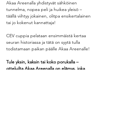
Akaa Areenalla yhdistyvät sähköinen 
tunnelma, nopea peli ja huikea yleisö – 
täällä viihtyy jokainen, olitpa ensikertalainen 
tai jo kokenut kannattaja!
CEV cuppia pelataan ensimmäistä kertaa 
seuran historiassa ja tätä on syytä tulla 
todistamaan paikan päälle Akaa Areenalle!
Tule yksin, kaksin tai koko porukalla – 
otteluilta Akaa Areenalla on elämys, joka 
koukuttaa!
Jaa tapahtuma