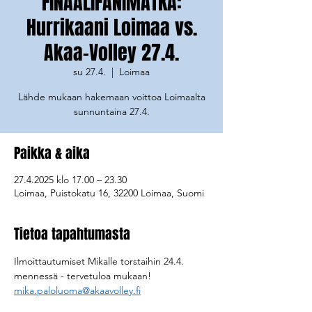
FINAALIFANIMATKA:
Hurrikaani Loimaa vs.
Akaa-Volley 27.4.
su 27.4.
  |  
Loimaa
Lähde mukaan hakemaan voittoa Loimaalta
Paikka & aika
27.4.2025 klo 17.00 – 23.30
Loimaa, Puistokatu 16, 32200 Loimaa, Suomi
Tietoa tapahtumasta
Ilmoittautumiset Mikalle torstaihin 24.4. 
mennessä - tervetuloa mukaan! 
mika.paloluoma@akaavolley.fi