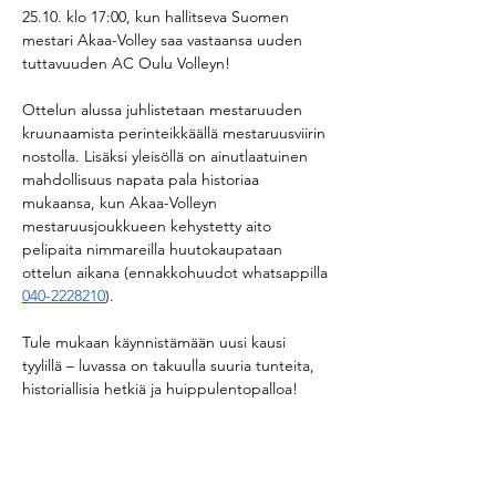
25.10. klo 17:00, kun hallitseva Suomen 
mestari Akaa-Volley saa vastaansa uuden 
tuttavuuden AC Oulu Volleyn!
Ottelun alussa juhlistetaan mestaruuden 
kruunaamista perinteikkäällä mestaruusviirin 
nostolla. Lisäksi yleisöllä on ainutlaatuinen 
mahdollisuus napata pala historiaa 
mukaansa, kun Akaa-Volleyn 
mestaruusjoukkueen kehystetty aito 
pelipaita nimmareilla huutokaupataan 
ottelun aikana (ennakkohuudot whatsappilla 
040-2228210
).
Tule mukaan käynnistämään uusi kausi 
tyylillä – luvassa on takuulla suuria tunteita, 
historiallisia hetkiä ja huippulentopalloa!
🗓 Mestaruusliigakauden avaus: Akaa-Volley 
- AC Oulu Volley
🕡  LAUANTAINA 25.10. klo 17:00