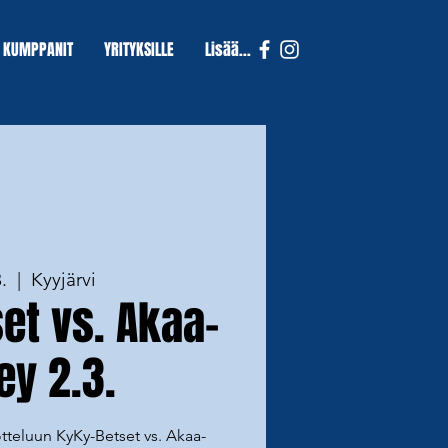
KUMPPANIT
YRITYKSILLE
Lisää...
.
  |  
Kyyjärvi
et vs. Akaa-
ey 2.3.
tteluun KyKy-Betset vs. Akaa-