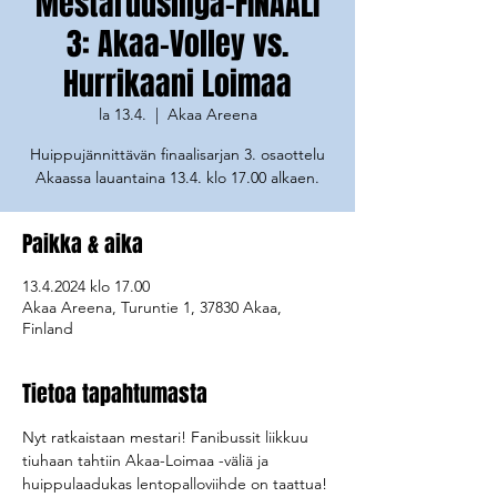
Mestaruusliiga-FINAALI
3: Akaa-Volley vs.
Hurrikaani Loimaa
la 13.4.
  |  
Akaa Areena
Huippujännittävän finaalisarjan 3. osaottelu
Akaassa lauantaina 13.4. klo 17.00 alkaen.
Paikka & aika
13.4.2024 klo 17.00
Akaa Areena, Turuntie 1, 37830 Akaa,
Finland
Tietoa tapahtumasta
Nyt ratkaistaan mestari! Fanibussit liikkuu 
tiuhaan tahtiin Akaa-Loimaa -väliä ja 
huippulaadukas lentopalloviihde on taattua!