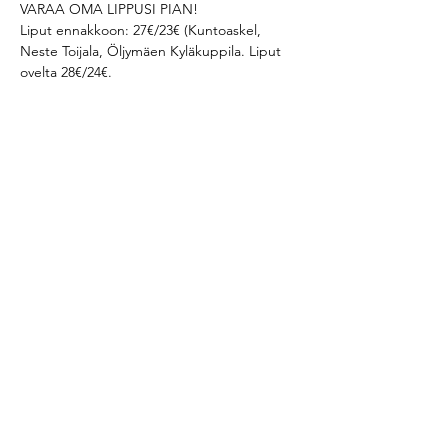
VARAA OMA LIPPUSI PIAN! 
Liput ennakkoon: 27€/23€ (Kuntoaskel, 
Neste Toijala, Öljymäen Kyläkuppila. Liput 
ovelta 28€/24€. 
Jaa tapahtuma
2026 Akaa-Volley
Myllytie 1,
37800 Akaa
Y-tunnus
2359472-9
LIPUT
|
KUMPPANIT
|
LINKIT
|
YHTEYSTIEDOT
|
FLASHSCORE
|