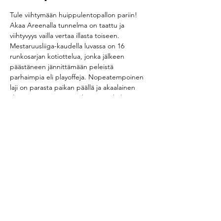
Tule viihtymään huippulentopallon pariin!
Akaa Areenalla tunnelma on taattu ja 
viihtyvyys vailla vertaa illasta toiseen.
Mestaruusliiga-kaudella luvassa on 16 
runkosarjan kotiottelua, jonka jälkeen 
päästäneen jännittämään peleistä 
parhaimpia eli playoffeja. Nopeatempoinen 
laji on parasta paikan päällä ja akaalainen 
yleisö varmasti opettaa kannustuskulttuurin 
jokaiselle!
Jaa tapahtuma