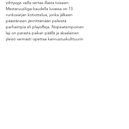
viihtyvyys vailla vertaa illasta toiseen.
Mestaruusliiga-kaudella luvassa on 13 
runkosarjan kotiottelua, jonka jälkeen 
päästäneen jännittämään peleistä 
parhaimpia eli playoffeja. Nopeatempoinen 
laji on parasta paikan päällä ja akaalainen 
yleisö varmasti opettaa kannustuskulttuurin 
jokaiselle!
Jaa tapahtuma
2026 Akaa-Volley
Myllytie 1,
37800 Akaa