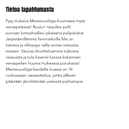
Tietoa tapahtumasta
Pysy mukana Mestaruusliiga-huumassa myös 
vieraspeleissä! Ruutu+ tarjoilee pelit 
suoraan kotisohvallesi jokaisena pelipäivänä.
Järjestämillämme fanimatkoilla fiilis on 
katossa ja viihtyvyys vailla vertaa reissusta 
toiseen. Seuraa ilmoitteluamme tulevista 
reissuista ja tule kaverisi kanssa kokemaan 
vieraspelien huuma huikeassa porukassa!
Mestaruusliiga-kaudella luvassa on 16 
runkosarjan vierasottelua, jonka jälkeen 
päästään jännittämään peleistä parhaimpia 
eli playoffeja. Nopeatempoinen laji on 
parasta paikan päällä ja akaalainen fanikunta 
varmasti opettaa kannustuskulttuurin 
jokaiselle!