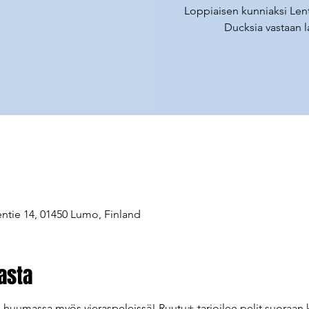
Loppiaisen kunniaksi Len
Ducksia vastaan l
entie 14, 01450 Lumo, Finland
asta
huumassa myös vieraspeleissä! Ruutu+ tarjoilee pelit suoraan k