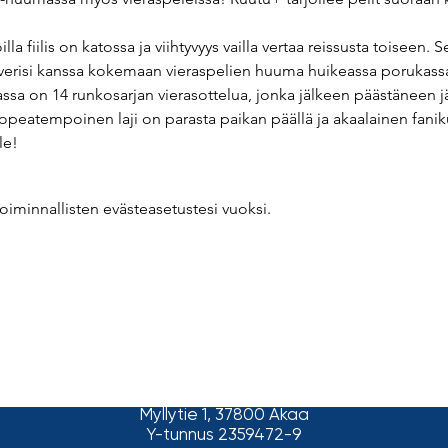
a fiilis on katossa ja viihtyvyys vailla vertaa reissusta toiseen.
e kaverisi kanssa kokemaan vieraspelien huuma huikeassa porukass
assa on 14 runkosarjan vierasottelua, jonka jälkeen päästäneen j
Nopeatempoinen laji on parasta paikan päällä ja akaalainen fanik
le!
oiminnallisten evästeasetustesi vuoksi.
2026 Akaa-Volley
Myllytie 1,
37800 Akaa
Y-tunnus 2359472-9