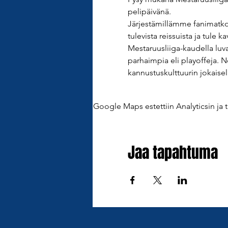
pelipäivänä. 
Järjestämillämme fanimatkoill
tulevista reissuista ja tul
Mestaruusliiga-kaudella luv
parhaimpia eli playoffeja. 
kannustuskulttuurin jokaisel
Google Maps estettiin Analyticsin ja t
Jaa tapahtuma