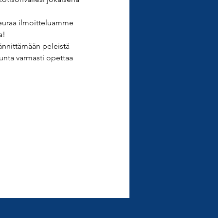
 Seuraa ilmoitteluamme 
a!
ännittämään peleistä 
unta varmasti opettaa 