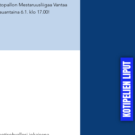
topallon Mestaruusliigaa Vantaa
auantaina 6.1. klo 17.00!
KOTIPELIEN LIPUT
otisohvallesi jokaisena 