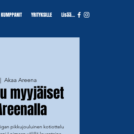
KUMPPANIT
YRITYKSILLE
Lisää...
|  
Akaa Areena
lu myyjäiset
Areenalla
igan pikkujouluinen kotiottelu
ani Loimaan välillä lauantaina