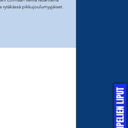
sa rytäkässä pikkujoulumyyjäiset.
KOTIPELIEN LIPUT