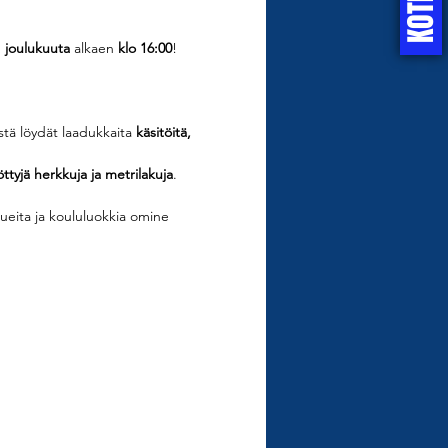
. joulukuuta
 alkaen 
klo 16:00
! 
stä löydät laadukkaita 
käsitöitä, 
löttyjä herkkuja ja metrilakuja
. 
ueita ja koululuokkia omine 