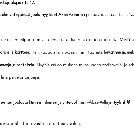
ikkujoulupeli 13.12.
pelin yhteydessä joulumyyjäiset Akaa Areenan 
pikkusalissa lauantaina 
13
tarjolla monipuolinen valikoima paikallisten tekijöiden tuotteita. Myyjäisi
oruja ja kortteja
. Herkkupuolella myydään mm. tuoreita 
leivonnaisia, säi
asveja ja asetelmia
. Myyjäisissä on mukana myös useita yhdistyksiä, joukk
sia palveluntarjoajia.
an joulusta lämmin, iloinen ja yhteisöllinen –Akaa-Volleyn tyyliin! 💙
oiminnallisten evästeasetustesi vuoksi.