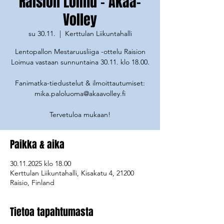
Raision Loimu - Akaa-
Volley
su 30.11.
  |  
Kerttulan Liikuntahalli
Lentopallon Mestaruusliiga -ottelu Raision
Loimua vastaan sunnuntaina 30.11. klo 18.00.
Fanimatka-tiedustelut & ilmoittautumiset:
mika.paloluoma@akaavolley.fi
Tervetuloa mukaan!
Paikka & aika
30.11.2025 klo 18.00
Kerttulan Liikuntahalli, Kisakatu 4, 21200
Raisio, Finland
Tietoa tapahtumasta