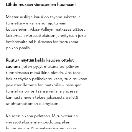
Lähde mukaan vieraspelien huumaan!
Mestaruusliiga-kausi on täynnä sykettä ja 
tunnetta – eikä meno rajoitu vain 
kotipeleihin! Akaa-Volleyn matkassa pääset 
kokemaan vierasotteluiden jännityksen joko 
kotisohvalta tai huikeassa faniporukassa 
paikan päällä.
Ruutu+ näyttää kaikki kauden ottelut 
suorana
, joten pysyt mukana pelipäivien 
tunnelmassa missä ikinä oletkin. Jos taas 
haluat täyden pelikokemuksen, tule mukaan 
järjestämillemme fanimatkoille – reissujen 
tunnelma on vertaansa vailla ja yhdessä 
kannustaminen tekee jokaisesta pelistä 
unohtumattoman elämyksen!
Kauden aikana pelataan 16 runkosarjan 
vierasottelua ennen pudotuspelien 
huipennusta. Nopeatempoinen laji on 