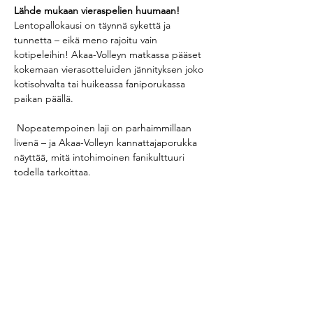
Lähde mukaan vieraspelien huumaan!
Lentopallokausi on täynnä sykettä ja 
tunnetta – eikä meno rajoitu vain 
kotipeleihin! Akaa-Volleyn matkassa pääset 
kokemaan vierasotteluiden jännityksen joko 
kotisohvalta tai huikeassa faniporukassa 
paikan päällä.
 Nopeatempoinen laji on parhaimmillaan 
livenä – ja Akaa-Volleyn kannattajaporukka 
näyttää, mitä intohimoinen fanikulttuuri 
todella tarkoittaa.
Seuraa tiedotustamme tulevista 
fanimatkoista ja liity mukaan – vierasreissut 
tehdään yhdessä, äänekkäästi ja ylpeydellä!
Jaa tapahtuma