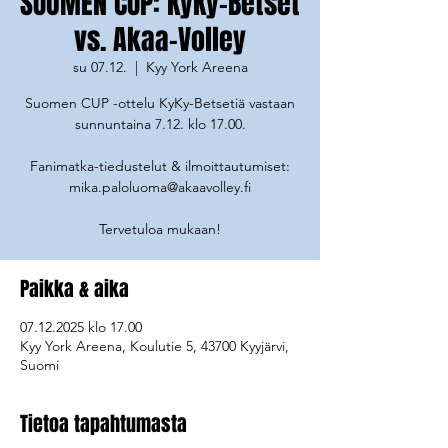
SUOMEN CUP: KyKy-Betset
vs. Akaa-Volley
su 07.12.
  |  
Kyy York Areena
Suomen CUP -ottelu KyKy-Betsetiä vastaan
sunnuntaina 7.12. klo 17.00.
Fanimatka-tiedustelut & ilmoittautumiset:
mika.paloluoma@akaavolley.fi
Tervetuloa mukaan!
Paikka & aika
07.12.2025 klo 17.00
Kyy York Areena, Koulutie 5, 43700 Kyyjärvi,
Suomi
Tietoa tapahtumasta