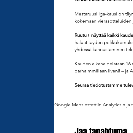
Mestaruusliiga-kausi on täyn
kokemaan vierasotteluiden j
Ruutu+ näyttää kaikki kaude
haluat täyden pelikokemukse
yhdessä kannustaminen tek
Kauden aikana pelataan 16 
parhaimmillaan livenä – ja A
Seuraa tiedotustamme tulevis
Google Maps estettiin Analyticsin ja t
Jaa tapahtuma