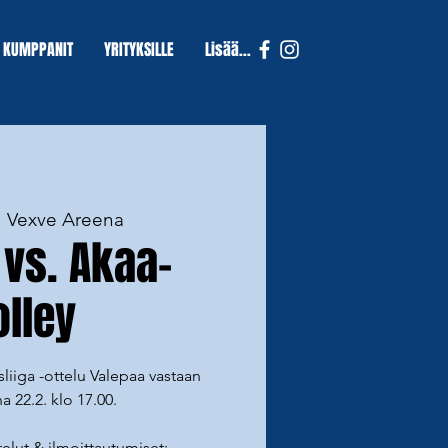
KUMPPANIT
YRITYKSILLE
Lisää...
  
Vexve Areena
 vs. Akaa-
olley
iiga -ottelu Valepaa vastaan
a 22.2. klo 17.00.
elut & ilmoittautumiset: