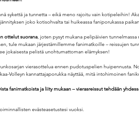
nä sykettä ja tunnetta – eikä meno rajoitu vain kotipeleihin! A
ännityksen joko kotisohvalta tai huikeassa faniporukassa paikan
n ottelut suorana
, joten pysyt mukana pelipäivien tunnelmassa m
n, tule mukaan järjestämillemme fanimatkoille – reissujen tunne
ee jokaisesta pelistä unohtumattoman elämyksen!
runkosarjan vierasottelua ennen pudotuspelien huipennusta. N
kaa-Volleyn kannattajaporukka näyttää, mitä intohimoinen fanikul
ta fanimatkoista ja liity mukaan – vierasreissut tehdään yhdessä
oiminnallisten evästeasetustesi vuoksi.