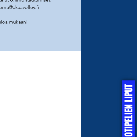
oma@akaavolley.fi
uloa mukaan!
KOTIPELIEN LIPUT