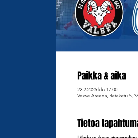
Paikka & aika
22.2.2026 klo 17.00
Vexve Areena, Ratakatu 5, 3
Tietoa tapahtum
Lähde mukaan vieraspelie