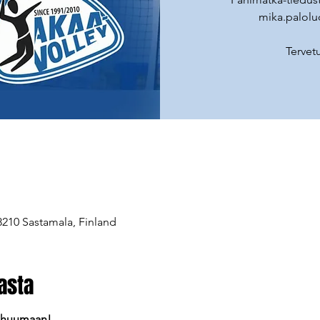
mika.palolu
Tervet
8210 Sastamala, Finland
asta
n huumaan!