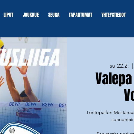
LIPUT
JOUKKUE
SEURA
TAPAHTUMAT
YHTEYSTIEDOT
su 22.2.
  |
Valepa
V
Lentopallon Mestaruusl
sunnuntain
Fanimatka-tiedust