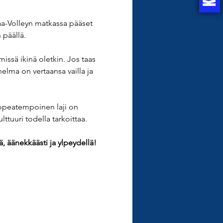
kaa-Volleyn matkassa pääset 
 päällä.
issä ikinä oletkin. Jos taas 
lma on vertaansa vailla ja 
opeatempoinen laji on 
ttuuri todella tarkoittaa.
, äänekkäästi ja ylpeydellä!