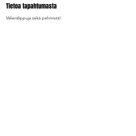
Tietoa tapahtumasta
Välierälippuja sekä pehmistä! 
Jaa tapahtuma
2026 Akaa-Volley
Myllytie 1,
37800 Akaa
Y-tunnus
2359472-9
LIPUT
|
KUMPPANIT
|
LINKIT
|