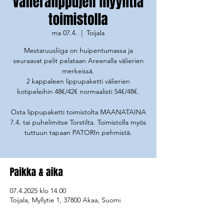
Välierälippujen myyntiä
toimistolla
ma 07.4.
  |  
Toijala
Mestaruusliiga on huipentumassa ja
seuraavat pelit pelataan Areenalla välierien
merkeissä.
2 kappaleen lippupaketti välierien
kotipeleihin 48€/42€ normaalisti 54€/48€.
Osta lippupaketti toimistolta MAANATAINA
7.4. tai puhelimitse Torstilta. Toimistolla myös
tuttuun tapaan PATORIn pehmistä.
Paikka & aika
07.4.2025 klo 14.00
Toijala, Myllytie 1, 37800 Akaa, Suomi