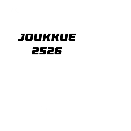
Joukkue
2526
2026 Akaa-Volley
Myllytie 1,
37800 Akaa
Y-tunnus
2359472-9
LIPUT
|
KUMPPANIT
|
LINKIT
|
YHTEYSTIEDOT
|
FLASHSCORE
|
TIETOSUOJASELOSTE